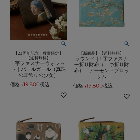
【23周年記念｜数量限定】
【新商品】【送料無料】
【送料無料】
ラウンド｜L字ファスナ
L字ファスナーウォレッ
ー折り財布（二つ折り財
ト｜パールガール（真珠
布） アーモンドブロッ
の耳飾りの少女）
サム
価格
19,800
税込
価格
19,800
税込
¥
¥