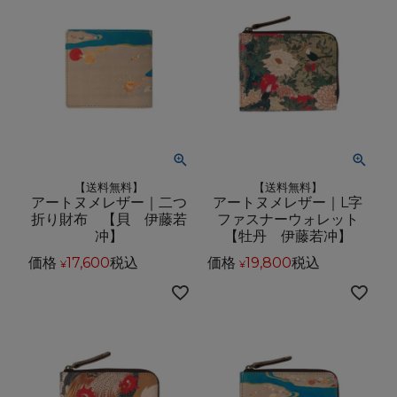
【送料無料】
【送料無料】
アートヌメレザー｜二つ
アートヌメレザー｜L字
折り財布 【貝 伊藤若
ファスナーウォレット
冲】
【牡丹 伊藤若冲】
価格
17,600
税込
価格
19,800
税込
¥
¥