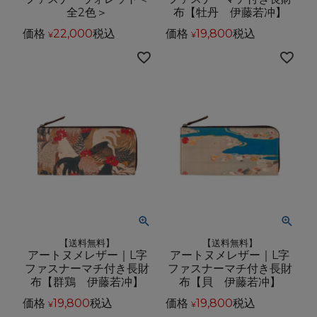
全2色＞
布【牡丹 伊藤若冲】
価格
22,000
税込
価格
19,800
税込
¥
¥
【送料無料】
【送料無料】
アートヌメレザー｜L字
アートヌメレザー｜L字
ファスナーマチ付き長財
ファスナーマチ付き長財
布【群鶏 伊藤若冲】
布【貝 伊藤若冲】
価格
19,800
税込
価格
19,800
税込
¥
¥