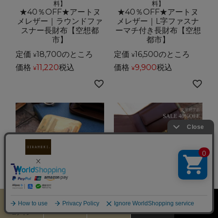
料】
料】
★40％OFF★アートヌ
★40％OFF★アートヌ
メレザー｜ラウンドファ
メレザー｜L字ファスナ
スナー長財布【空想都
ーマチ付き長財布【空想
市】
都市】
定価
18,700
のところ
定価
16,500
のところ
¥
¥
価格
11,220
税込
価格
9,900
税込
¥
¥
カート
お気に入り
MENU
検索
【生産終了SALE】【送料無
【生産終了SALE】【送料無
ログイン