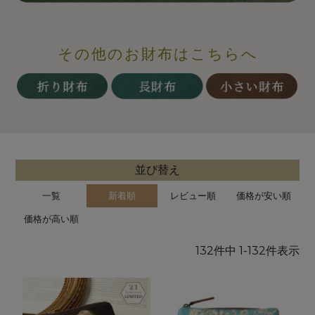
その他のお財布はこちらへ
並び替え
一覧
新着順
レビュー順
価格が安い順
価格が高い順
132
件中
1
-
132
件表示