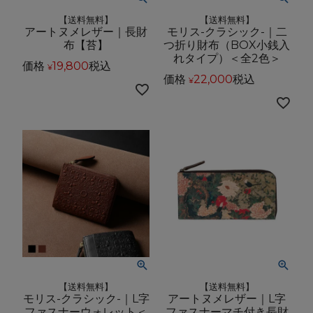
【送料無料】
【送料無料】
アートヌメレザー｜長財
モリス-クラシック-｜二
布【苔】
つ折り財布（BOX小銭入
れタイプ）＜全2色＞
価格
19,800
税込
¥
価格
22,000
税込
¥
【送料無料】
【送料無料】
モリス-クラシック-｜L字
アートヌメレザー｜L字
ファスナーウォレット＜
ファスナーマチ付き長財