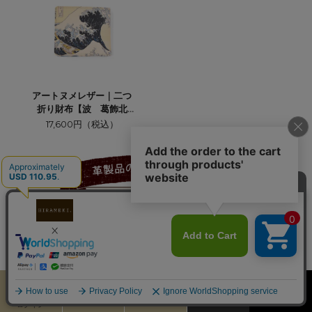
アートヌメレザー｜二つ
折り財布【波 葛飾北
斎】
17,600円（税込）
カート
お気に入り
MENU
検索
ログイン