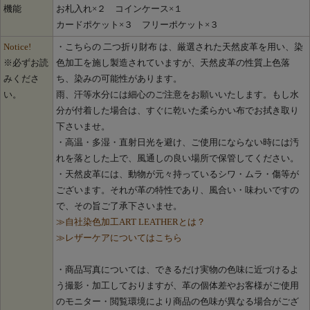
機能
お札入れ×２ コインケース×１
カードポケット×３ フリーポケット×３
Notice!
・こちらの 二つ折り財布 は、厳選された天然皮革を用い、染
※必ずお読
色加工を施し製造されていますが、天然皮革の性質上色落
みくださ
ち、染みの可能性があります。
い。
雨、汗等水分には細心のご注意をお願いいたします。もし水
分が付着した場合は、すぐに乾いた柔らかい布でお拭き取り
下さいませ。
・高温・多湿・直射日光を避け、ご使用にならない時には汚
れを落とした上で、風通しの良い場所で保管してください。
・天然皮革には、動物が元々持っているシワ・ムラ・傷等が
ございます。それが革の特性であり、風合い・味わいですの
で、その旨ご了承下さいませ。
≫自社染色加工ART LEATHERとは？
≫レザーケアについてはこちら
・商品写真については、できるだけ実物の色味に近づけるよ
う撮影・加工しておりますが、革の個体差やお客様がご使用
のモニター・閲覧環境により商品の色味が異なる場合がござ