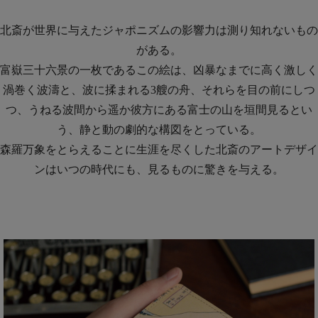
北斎が世界に与えたジャポニズムの影響力は測り知れないもの
がある。
富嶽三十六景の一枚であるこの絵は、凶暴なまでに高く激しく
渦巻く波濤と、波に揉まれる3艘の舟、それらを目の前にしつ
つ、うねる波間から遥か彼方にある富士の山を垣間見るとい
う、静と動の劇的な構図をとっている。
森羅万象をとらえることに生涯を尽くした北斎のアートデザイ
ンはいつの時代にも、見るものに驚きを与える。