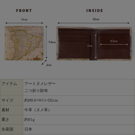
アイテム
アートヌメレザー
二つ折り財布
サイズ
約H9.8×W11×D2cm
素材
牛革（ヌメ革）
重さ
約61g
生産国
日本