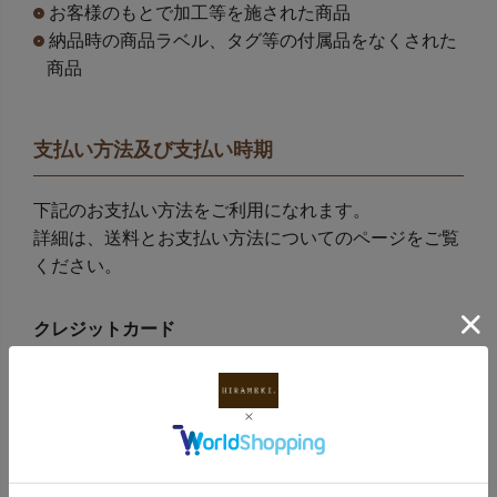
お客様のもとで加工等を施された商品
納品時の商品ラベル、タグ等の付属品をなくされた
商品
支払い方法及び支払い時期
下記のお支払い方法をご利用になれます。
詳細は、送料とお支払い方法についてのページをご覧
ください。
クレジットカード
VISA,MASTER,DC,JCB,UFJ,UC,SAISON,
NICOS,AMERICAN EXPESS,DINERS,
アプラス,Orico,楽天KCのカードがご利用可能です。
ご注文後、商品がご用意でき次第発送いたします。
銀行振込（前払い）