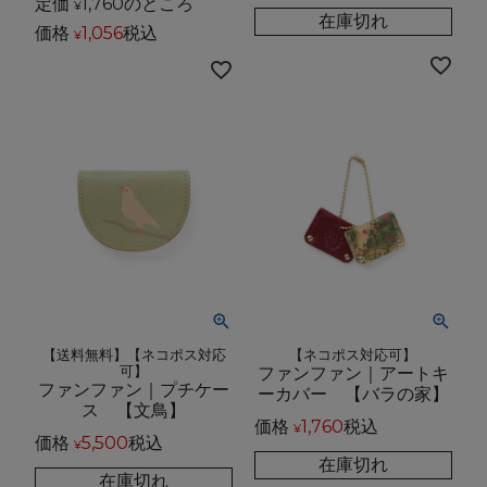
定価
1,760
のところ
¥
在庫切れ
価格
1,056
税込
¥
【送料無料】【ネコポス対応
【ネコポス対応可】
可】
ファンファン｜アートキ
ファンファン｜プチケー
ーカバー 【バラの家】
ス 【文鳥】
価格
1,760
税込
¥
価格
5,500
税込
¥
在庫切れ
在庫切れ