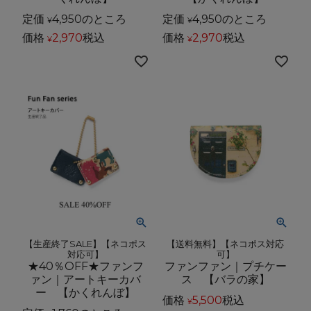
定価
4,950
のところ
定価
4,950
のところ
¥
¥
価格
2,970
税込
価格
2,970
税込
¥
¥
【生産終了SALE】【ネコポス
【送料無料】【ネコポス対応
対応可】
可】
★40％OFF★ファンフ
ファンファン｜プチケー
ァン｜アートキーカバ
ス 【バラの家】
ー 【かくれんぼ】
価格
5,500
税込
¥