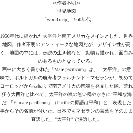
≪作者不明≫
世界地図
「world map」1950年代
1950年代に描かれた太平洋と南アメリカをメインとした、世界
地図。作者不明のアンティークな地図だが、デザイン性が高
く、地図の中には、伝説の生き物など、動物も描かれ、面白み
のあるものとなっている。
画中に大きく書かれた「Mare pacificum」は、「太平洋」の意
味で、ポルトガルの航海者フェルナンド・マゼランが、初めて
ヨーロッパから西回りで南アメリカの南端を発見した際、荒れ
狂う大西洋と比べて、太平洋の嵐の無い穏やかさに"平和な海
だ"「El mare pacificum」（Pacificの原語は平和）と、表現した
事からその名前が付いた。日本でもマゼランの言葉をそのまま
直訳した、"太平洋"で浸透した。