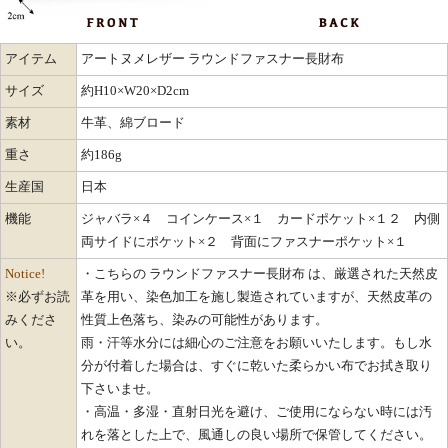
アイテム
アートヌメレザー ラウンドファスナー長財布
サイズ
約H10×W20×D2cm
素材
牛革、綿ブロード
重さ
約186g
生産国
日本
機能
ジャバラ×４ コインケース×１ カードポケット×１２ 内側
両サイドにポケット×２ 背面にファスナーポケット×１
Notice!
・こちらの ラウンドファスナー長財布 は、厳選された天然皮
※必ずお読
革を用い、染色加工を施し製造されていますが、天然皮革の
みくださ
性質上色落ち、染みの可能性があります。
い。
雨・汗等水分には細心のご注意をお願いいたします。もし水
分が付着した場合は、すぐに乾いた柔らかい布でお拭き取り
下さいませ。
・高温・多湿・直射日光を避け、ご使用にならない時には汚
れを落とした上で、風通しの良い場所で保管してください。