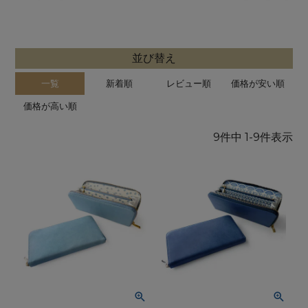
並び替え
一覧
新着順
レビュー順
価格が安い順
価格が高い順
9
件中
1
-
9
件表示