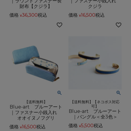
｜ラウンドファスナー長
｜ファスナー小銭入れ
財布【クジラ】
クジラ
価格
36,300
税込
価格
16,500
税込
¥
¥
【送料無料】
【送料無料】【ネコポス対応
Blue-art ブルーアート
可】
Blue-art ブルーアート
｜ファスナー小銭入れ
｜バングル＜全3色＞
オオイヌノフグリ
価格
5,500
税込
価格
16,500
税込
¥
¥