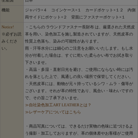
生産国
日本
機能
ジャバラ×４ コインケース×１ カードポケット×１２ 内側
両サイドにポケット×２ 背面にファスナーポケット×１
Notice!
・こちらの ラウンドファスナー長財布 は、厳選された天然皮
※必ずお読
革を用い、染色加工を施し製造されていますが、天然皮革の
みくださ
性質上色落ち、染みの可能性があります。
い。
雨・汗等水分には細心のご注意をお願いいたします。もし水
分が付着した場合は、すぐに乾いた柔らかい布でお拭き取り
下さいませ。
・高温・多湿・直射日光を避け、ご使用にならない時には汚
れを落とした上で、風通しの良い場所で保管してください。
・天然皮革には、動物が元々持っているシワ・ムラ・傷等が
ございます。それが革の特性であり、風合い・味わいですの
で、その旨ご了承下さいませ。
≫自社染色加工ART LEATHERとは？
≫レザーケアについてはこちら
・商品写真については、できるだけ実物の色味に近づけるよ
う撮影・加工しておりますが、革の個体差やお客様がご使用