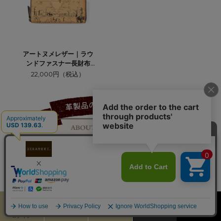
アートヌメレザー｜ラウ
ンドファスナー長財布
【アニマル】
22,000円（税込）
カート
お気に入り
MENU
検索
ログイン