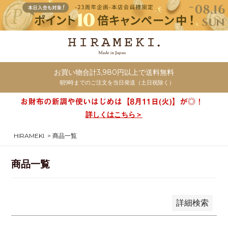
商品番号/JANコード
並び順
新着順
お買い物合計3,980円以上で送料無料
登録順
朝9時までのご注文を当日発送（土日祝除く）
価格が安い順
価格が高い順
詳しくはこちら＞
優先度順
HIRAMEKI.
商品一覧
レビュー順
キーワードヒット順
商品一覧
検索
詳細検索