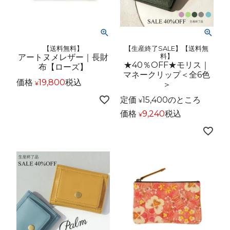
【送料無料】
【生産終了SALE】【送料無
アートヌメレザー｜長財
料】
★40％OFF★モリス｜
布【ローズ】
マネークリップ＜全6色
価格
19,800
税込
＞
¥
定価
15,400
のところ
¥
価格
9,240
税込
¥