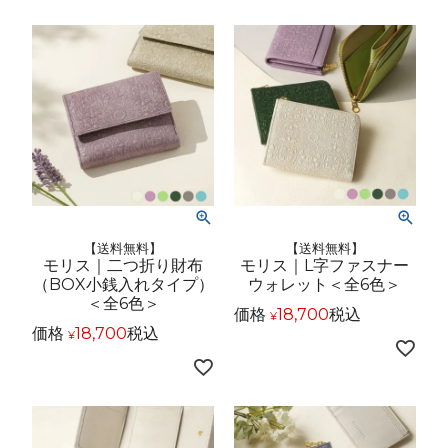
【送料無料】
【送料無料】
モリス｜二つ折り財布
モリス｜L字ファスナー
（BOX小銭入れタイプ）
ウォレット＜全6色＞
＜全6色＞
価格
18,700
税込
¥
価格
18,700
税込
¥