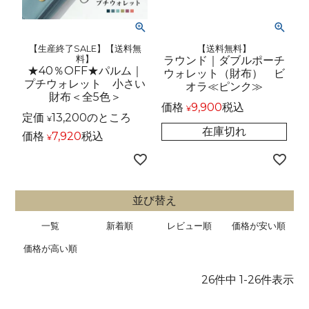
【生産終了SALE】【送料無
【送料無料】
料】
ラウンド｜ダブルポーチ
★40％OFF★パルム｜
ウォレット（財布） ビ
プチウォレット 小さい
オラ≪ピンク≫
財布＜全5色＞
価格
9,900
税込
¥
定価
13,200
のところ
¥
在庫切れ
価格
7,920
税込
¥
並び替え
一覧
新着順
レビュー順
価格が安い順
価格が高い順
26
件中
1
-
26
件表示