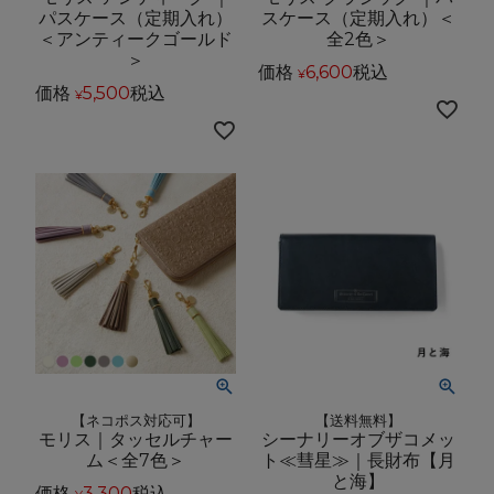
パスケース（定期入れ）
スケース（定期入れ）＜
＜アンティークゴールド
全2色＞
＞
価格
6,600
税込
¥
価格
5,500
税込
¥
【ネコポス対応可】
【送料無料】
モリス｜タッセルチャー
シーナリーオブザコメッ
ム＜全7色＞
ト≪彗星≫｜長財布【月
と海】
価格
3,300
税込