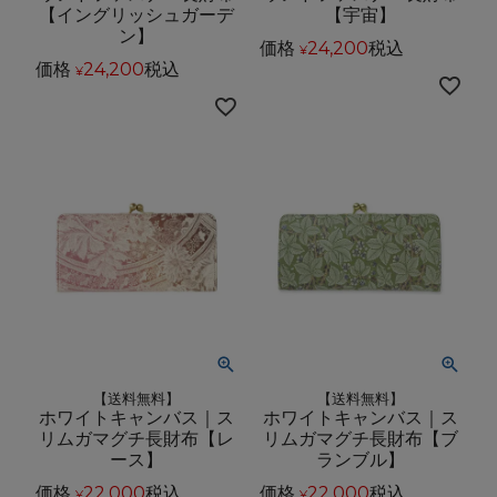
【イングリッシュガーデ
【宇宙】
ン】
価格
24,200
税込
¥
価格
24,200
税込
¥
【送料無料】
【送料無料】
ホワイトキャンバス｜ス
ホワイトキャンバス｜ス
リムガマグチ長財布【レ
リムガマグチ長財布【ブ
ース】
ランブル】
価格
22,000
税込
価格
22,000
税込
¥
¥