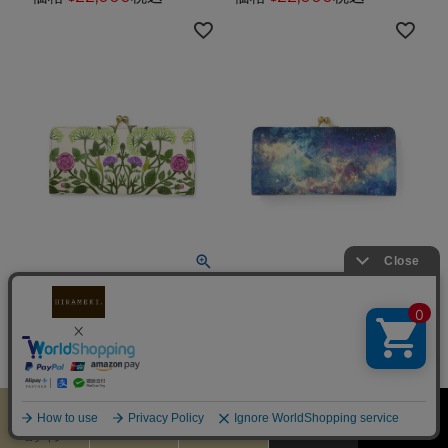
【送料無料】
【送料無料】
ホワイトキャンバス｜ス
ホワイトキャンバス｜ス
リムガマグチ長財布【イ
リムガマグチ長財布【宇
ングリッシュガーデン】
宙】
価格
22,000
税込
価格
22,000
税込
¥
¥
カート
お気に入り
MENU
検索
ログイン