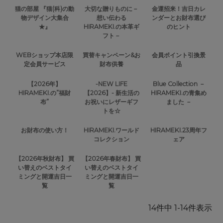
猫の部屋 『猫(科)の動
大切な贈りものに－
金運招来！吉日カレ
物デザイン大集合
想い伝わる
ンダーとお財布選び
★』
HIRAMEKI.の本革ギ
のヒント
フト－
WEBショップ本店限
買替キャンペーン&お
会員ポイント引換景
定会員サービス
財布供養
品
【2026年】
-NEW LIFE
Blue Collection －
HIRAMEKI.の”福財
【2026】- 新生活の
HIRAMEKI.の青集め
布”
お祝いにレザーギフ
ました －
トを☆
お財布の使い方！
HIRAMEKI.ワールド
HIRAMEKI.23周年フ
コレクション
ェア
【2026年秋財布】 買
【2026年春財布】 買
い替えのベストタイ
い替えのベストタイ
ミングと開運吉日一
ミングと開運吉日一
覧
覧
14
件中
1
-
14
件表示