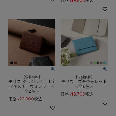
価格
19,800
税込
¥
【送料無料】
【送料無料】
モリス-クラシック-｜L字
モリス｜プチウォレット
ファスナーウォレット＜
＜全6色＞
全2色＞
価格
18,700
税込
¥
価格
22,000
税込
¥