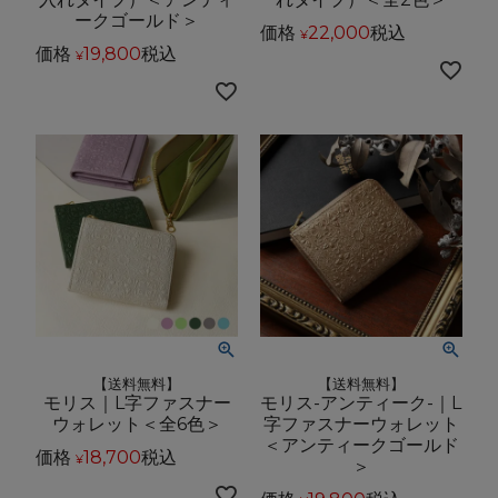
ークゴールド＞
価格
22,000
税込
¥
価格
19,800
税込
¥
【送料無料】
【送料無料】
モリス｜L字ファスナー
モリス-アンティーク-｜L
ウォレット＜全6色＞
字ファスナーウォレット
＜アンティークゴールド
価格
18,700
税込
¥
＞