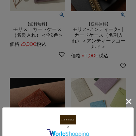
【送料無料】
【送料無料】
モリス｜カードケース
モリス-アンティーク-｜
（名刺入れ）＜全6色＞
カードケース（名刺入
れ）＜アンティークゴー
価格
9,900
税込
¥
ルド＞
価格
11,000
税込
¥