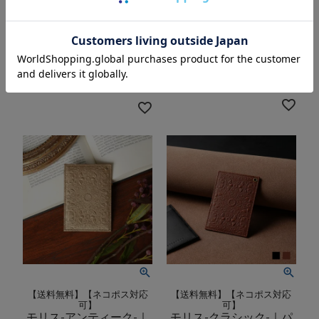
【送料無料】
【送料無料】【ネコポス対応
モリス-クラシック-｜カ
可】
モリス｜パスケース（定
ードケース（名刺入れ）
期入れ）＜全6色＞
＜全2色＞
価格
4,950
税込
価格
12,100
税込
¥
¥
【送料無料】【ネコポス対応
【送料無料】【ネコポス対応
可】
可】
モリス-アンティーク-｜
モリス-クラシック-｜パ