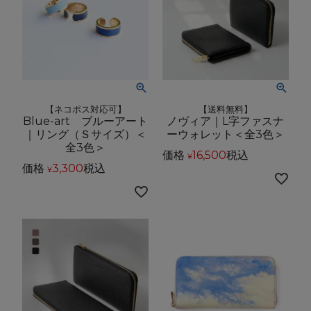
【ネコポス対応可】
【送料無料】
Blue-art ブルーアート
ノヴィア｜L字ファスナ
｜リング（Ｓサイズ）＜
ーウォレット＜全3色＞
全3色＞
価格
16,500
税込
¥
価格
3,300
税込
¥