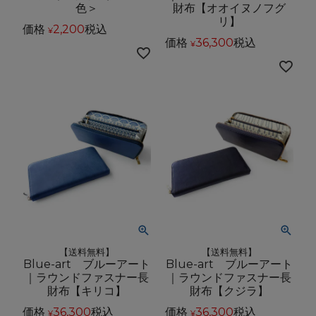
色＞
財布【オオイヌノフグ
リ】
価格
2,200
税込
¥
価格
36,300
税込
¥
【送料無料】
【送料無料】
Blue-art ブルーアート
Blue-art ブルーアート
｜ラウンドファスナー長
｜ラウンドファスナー長
財布【キリコ】
財布【クジラ】
価格
36,300
税込
価格
36,300
税込
¥
¥