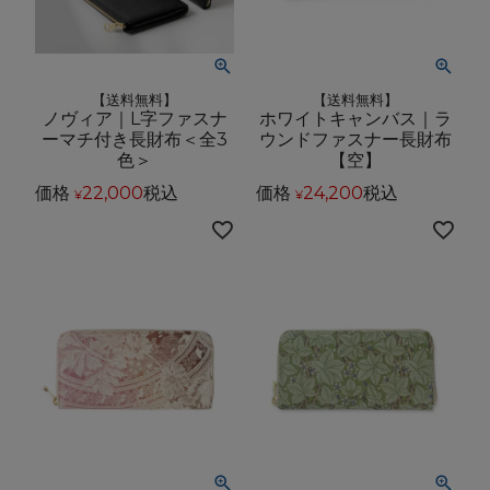
【送料無料】
【送料無料】
ノヴィア｜L字ファスナ
ホワイトキャンバス｜ラ
ーマチ付き長財布＜全3
ウンドファスナー長財布
色＞
【空】
価格
22,000
税込
価格
24,200
税込
¥
¥