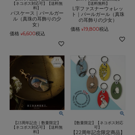
【ネコポス対応可】【送料無
【送料無料】
料】
L字ファスナーウォレッ
パスケース｜パールガー
ト｜パールガール（真珠
ル（真珠の耳飾りの少
の耳飾りの少女）
女）
価格
19,800
税込
¥
価格
6,600
税込
¥
【23周年記念｜数量限定】
【数量限定】【ネコポス対応
【ネコポス対応可】【送料無
可】
料】
【22周年記念限定商品】