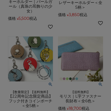
キーホルダー｜パールガ
レザーキーホルダー＜全
ール（真珠の耳飾りの少
5柄＞
女）
価格
3,850
税込
¥
価格
5,500
税込
¥
【数量限定】【送料無料】
【送料無料】
【22周年記念限定商品】
モリス｜L字ファスナー
フック付きコインポーチ
長財布＜全6色＞
＜全5柄＞
価格
18,700
税込
¥