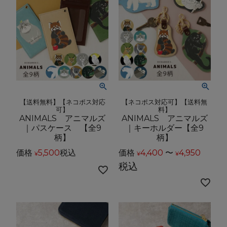
【送料無料】【ネコポス対応
【ネコポス対応可】【送料無
可】
料】
ANIMALS アニマルズ
ANIMALS アニマルズ
｜パスケース 【全9
｜キーホルダー【全9
柄】
柄】
価格
5,500
税込
価格
4,400
〜
4,950
¥
¥
¥
税込