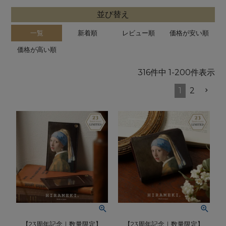
並び替え
一覧
新着順
レビュー順
価格が安い順
価格が高い順
316
件中
1
-
200
件表示
1
2
【23周年記念｜数量限定】
【23周年記念｜数量限定】