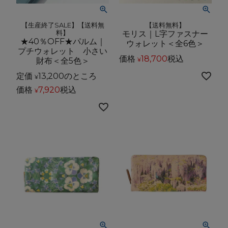
【生産終了SALE】【送料無
【送料無料】
料】
モリス｜L字ファスナー
★40％OFF★パルム｜
ウォレット＜全6色＞
プチウォレット 小さい
価格
18,700
税込
財布＜全5色＞
¥
定価
13,200
のところ
¥
価格
7,920
税込
¥