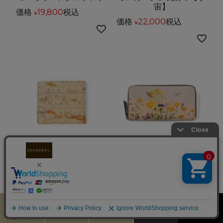
宙】
価格
19,800
税込
¥
価格
22,000
税込
¥
【送料無料】
【送料無料】
アートヌメレザー｜二つ
アートヌメレザー｜ラウ
折り財布【アンティーク
ンドファスナー長財布
マップ】
【フィールドフラワー】
価格
17,600
税込
価格
22,000
税込
¥
¥
カート
お気に入り
MENU
検索
ログイン