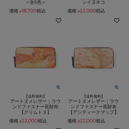
＜全6色＞
ンイヌネコ
価格
18,700
税込
価格
22,000
税込
¥
¥
【送料無料】
【送料無料】
アートヌメレザー｜ラウ
アートヌメレザー｜ラウ
ンドファスナー長財布
ンドファスナー長財布
【クリムト３】
【アンティークマップ】
価格
22,000
税込
価格
22,000
税込
¥
¥