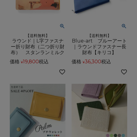
【送料無料】
【送料無料】
ラウンド｜L字ファスナ
Blue-art ブルーアート
ー折り財布（二つ折り財
｜ラウンドファスナー長
布） スタンランミルク
財布【キリコ】
価格
19,800
税込
価格
36,300
税込
¥
¥