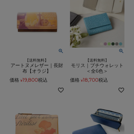
【送料無料】
【送料無料】
アートヌメレザー｜長財
モリス｜プチウォレット
布【オラジ】
＜全6色＞
価格
19,800
税込
価格
18,700
税込
¥
¥