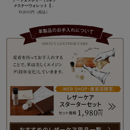
アートヌメレザー｜L字フ
ァスナーウォレット【牡
丹 伊藤若冲】
19,800円（税込）