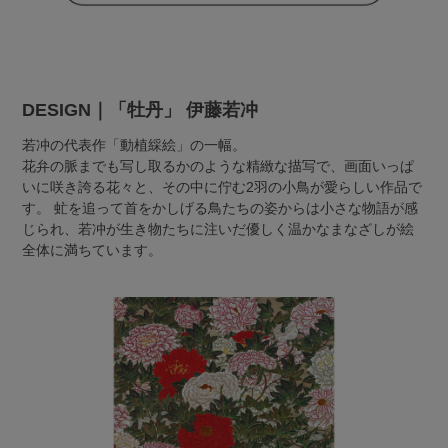
DESIGN｜「牡丹」 伊藤若冲
若冲の代表作「動植綵絵」の一幅。
花弁の脈までも写し取るかのような精緻な描写で、画面いっぱ
いに咲き誇る花々と、その中に佇む2羽の小鳥が愛らしい作品で
す。 虻を追って首をかしげる鳥たちの姿からは小さな物語が感
じられ、若冲が生き物たちに注いだ優しく温かなまなざしが絵
全体に満ちています。