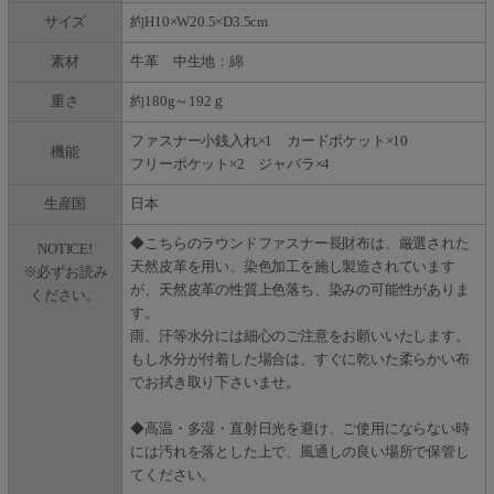
サイズ
約H10×W20.5×D3.5cm
素材
牛革 中生地：綿
重さ
約180g～192ｇ
ファスナー小銭入れ×1 カードポケット×10
機能
フリーポケット×2 ジャバラ×4
生産国
日本
◆こちらのラウンドファスナー長財布は、厳選された
NOTICE!
天然皮革を用い、染色加工を施し製造されています
※必ずお読み
が、天然皮革の性質上色落ち、染みの可能性がありま
ください。
す。
雨、汗等水分には細心のご注意をお願いいたします。
もし水分が付着した場合は、すぐに乾いた柔らかい布
でお拭き取り下さいませ。
◆高温・多湿・直射日光を避け、ご使用にならない時
には汚れを落とした上で、風通しの良い場所で保管し
てください。