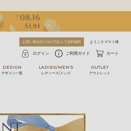
お買い物合計3,980円以上で送料無料
ようこそ ゲスト様
ログイン
ご利用ガイド
カート
DESIGN
LADIES/MEN'S
OUTLET
デザイン一覧
レディース/メンズ
アウトレット
牛革からサメ革などの他にはない希少なレザーま
使うほどに味わい深く育つ男性にお薦めの革小物
で。個性ある本革素材が揃っています。
や、ペアで使えるアイテムも。
パスケース
キーケース
マテリアルから探す
For men's