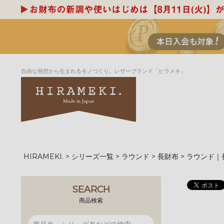
自由な発想から生まれるモノづくり。レザーブランド「ヒラメキ」
HIRAMEKI.
シリーズ一覧
ラウンド
長財布
ラウンド｜
アートヌメレザー
ラウンド
デザイナーセレ
お祝いにもお
ナルデザイン
さが楽しめる
ホワイトキャンバス
シーナリーオブ
SEARCH
ブルーアート
シャーク
商品検索
折り財布
長財布
アーキライン
パルム