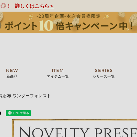
詳しくはこちら＞
NEW
ITEM
SERIES
新商品
アイテム一覧
シリーズ一覧
長財布 ワンダーフォレスト
クトの絵画からHIRAMEKI.オリジ
薦めの華やかなバッグから、革の上質
モリス
まで。日常にお気に入りのアートを。
ナチュラルな小物まで。
ザコメット
ノヴィア
ルリユール
ミニ財布
カードケース
小さい財布
アートから探す
For ladies
アニマルズ