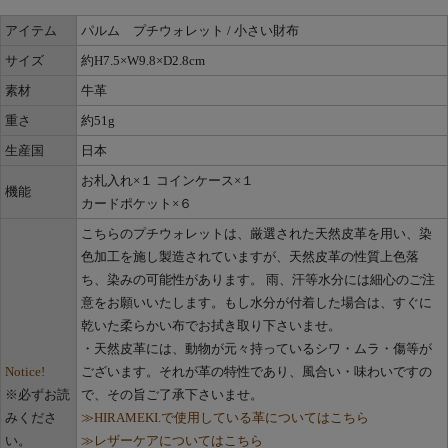
アイテム
パルム プチウォレット / 小さい財布
サイズ
約H7.5×W9.8×D2.8cm
素材
牛革
重さ
約51g
生産国
日本
お札入れ×１ コインケース×１
機能
カードポケット×６
こちらのプチウォレットは、厳選された天然皮革を用い、染
色加工を施し製造されていますが、天然皮革の性質上色落
ち、染みの可能性があります。 雨、汗等水分には細心のご注
意をお願いいたします。もし水分が付着した場合は、すぐに
乾いた柔らかい布でお拭き取り下さいませ。
・天然皮革には、動物が元々持っているシワ・ムラ・傷等が
Notice!
ございます。それが革の特性であり、風合い・味わいですの
※必ずお読
で、その旨ご了承下さいませ。
みくださ
≫HIRAMEKI.で使用している革についてはこちら
い。
≫レザーケアについてはこちら