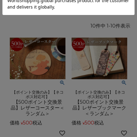
一覧
新着順
レビュー順
価格が安い順
価格が高い順
10
件中
1
-
10
件表示
【ポイント交換のみ】【ネコ
【ポイント交換のみ】【ネコ
ポス対応可】
ポス対応可】
【500ポイント交換景
【500ポイント交換景
品】レザーコースター＜
品】レザーブックマーク
ランダム＞
＜ランダム＞
価格
500
税込
価格
500
税込
¥
¥