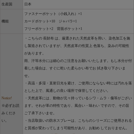
生産国
日本
ファスナーポケット（小銭入れ）×1
機能
カードポケット×10 ジャバラ×1
フリーポケット×2 背面ポケット×1
・こちらの 長財布 は、厳選された天然皮革を用い、染色加工を施
し製造されていますが、天然皮革の性質上 色落ち、染みの可能性
があります。
雨、汗等水分には細心のご注意をお願いいたします。もし水分が付
着した場合は、すぐに乾いた柔らかい布でお 拭き取り下さいま
せ。
・高温・多湿・直射日光を避け、ご使用にならない時には汚れを落
とした上で、風通しの良い場所で保管してください。
Notice!
・天然皮革には、動物が元々持っているシワ・ムラ・傷等がござい
※必ずお読
ます。それが革の特性であり、風合い・味わい ですので、その旨
みくださ
ご了承下さいませ。
い。
・当店取扱いの防水スプレーは、こちらのシリーズにご使用される
と質感が変わってしまう可能性があり、お勧め しておりません。