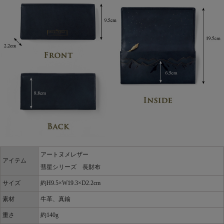
アートヌメレザー
アイテム
彗星シリーズ 長財布
サイズ
約H9.5×W19.3×D2.2cm
素材
牛革、真鍮
重さ
約140g