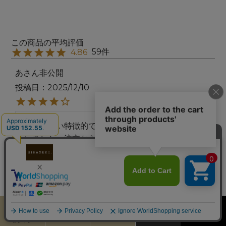
59
4.86
あ
非公開
投稿日
2025/12/10
他にはない特徴的で芸術的なデザインに一目惚れ
しました。注文から家に届くまで2日ととても早
かったのも良かったです。ラウンドファスナーよ
りもデザインが楽しめるこちらの型を選びました
が、蓋？を止めるボタン等がないので、カバンの
中で開いてしまったりしないか心配しています。
カート
お気に入り
MENU
検索
ログイン