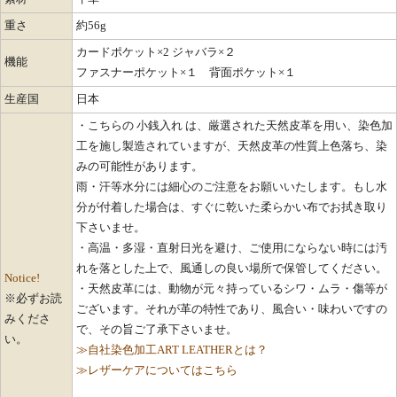
重さ
約56g
カードポケット×2 ジャバラ×２
機能
ファスナーポケット×１ 背面ポケット×１
生産国
日本
・こちらの 小銭入れ は、厳選された天然皮革を用い、染色加
工を施し製造されていますが、天然皮革の性質上色落ち、染
みの可能性があります。
雨・汗等水分には細心のご注意をお願いいたします。もし水
分が付着した場合は、すぐに乾いた柔らかい布でお拭き取り
下さいませ。
・高温・多湿・直射日光を避け、ご使用にならない時には汚
れを落とした上で、風通しの良い場所で保管してください。
Notice!
・天然皮革には、動物が元々持っているシワ・ムラ・傷等が
※必ずお読
ございます。それが革の特性であり、風合い・味わいですの
みくださ
で、その旨ご了承下さいませ。
い。
≫自社染色加工ART LEATHERとは？
≫レザーケアについてはこちら