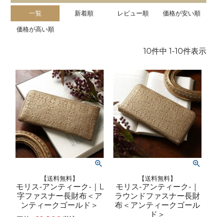
一覧
新着順
レビュー順
価格が安い順
価格が高い順
10
件中
1
-
10
件表示
【送料無料】
【送料無料】
モリス-アンティーク-｜L
モリス-アンティーク-｜
字ファスナー長財布＜ア
ラウンドファスナー長財
ンティークゴールド＞
布＜アンティークゴール
ド＞