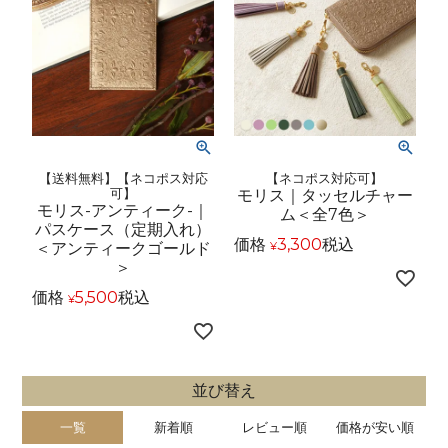
【送料無料】【ネコポス対応
【ネコポス対応可】
可】
モリス｜タッセルチャー
モリス-アンティーク-｜
ム＜全7色＞
パスケース（定期入れ）
価格
3,300
税込
＜アンティークゴールド
¥
＞
価格
5,500
税込
¥
並び替え
一覧
新着順
レビュー順
価格が安い順