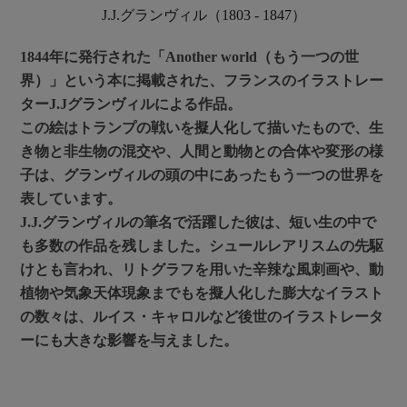
J.J.グランヴィル（1803 - 1847）
1844年に発行された「Another world（もう一つの世
界）」という本に掲載された、フランスのイラストレー
ターJ.Jグランヴィルによる作品。
この絵はトランプの戦いを擬人化して描いたもので、生
き物と非生物の混交や、人間と動物との合体や変形の様
子は、グランヴィルの頭の中にあったもう一つの世界を
表しています。
J.J.グランヴィルの筆名で活躍した彼は、短い生の中で
も多数の作品を残しました。シュールレアリスムの先駆
けとも言われ、リトグラフを用いた辛辣な風刺画や、動
植物や気象天体現象までもを擬人化した膨大なイラスト
の数々は、ルイス・キャロルなど後世のイラストレータ
ーにも大きな影響を与えました。