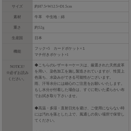
サイズ
約H7.5×W12.5×D1.5cm
素材
牛革 中生地：綿
重さ
約52g
生産国
日本
フック×5 カードポケット×１
機能
マチ付きポケット×1
◆こちらのレザーキーケースは、厳選された天然皮革
NOTICE!
を用い、染色加工を施し製造されていますが、性質上
※必ずお読み
色落ち、水染みができる可能性がございます。
ください。
雨、汗等水分には細心のご注意をお願いいたします。
もし水分が付着した場合は、すぐに乾いた柔らかい布
でお拭き取り下さいませ。
◆高温・多湿・直射日光を避け、ご使用にならない時
には汚れを落とした上で、風通しの良い場所で保管し
てください。