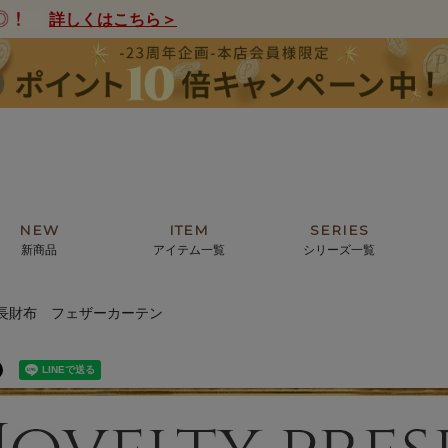
詳しくはこちら＞
NEW
ITEM
SERIES
新商品
アイテム一覧
シリーズ一覧
長財布 フェザーカーテン
クトの絵画からHIRAMEKI.オリジ
薦めの華やかなバッグから、革の上質
モリス
まで。日常にお気に入りのアートを。
ナチュラルな小物まで。
ザコメット
ノヴィア
ルリユール
ミニ財布
カードケース
小さい財布
アートから探す
For ladies
アニマルズ