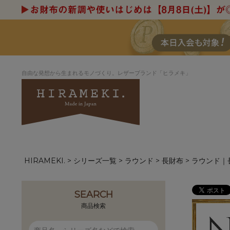
自由な発想から生まれるモノづくり。レザーブランド「ヒラメキ」
HIRAMEKI.
シリーズ一覧
ラウンド
長財布
ラウンド｜
アートヌメレザー
ラウンド
デザイナーセレ
お祝いにもお
ナルデザイン
さが楽しめる
ホワイトキャンバス
シーナリーオブ
SEARCH
ブルーアート
シャーク
商品検索
折り財布
長財布
アーキライン
パルム