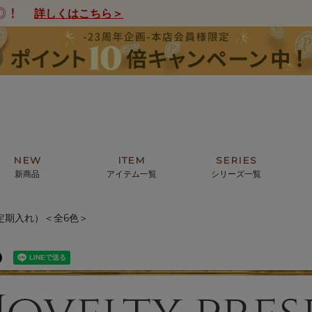
詳しくはこちら＞
NEW
ITEM
SERIES
新商品
アイテム一覧
シリーズ一覧
定期入れ）＜全6色＞
クトの絵画からHIRAMEKI.オリジ
薦めの華やかなバッグから、革の上質
モリス
まで。日常にお気に入りのアートを。
ナチュラルな小物まで。
ザコメット
ノヴィア
ルリユール
ミニ財布
カードケース
小さい財布
アートから探す
For ladies
アニマルズ