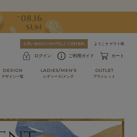
お買い物合計3,980円以上で送料無料
ようこそ ゲスト様
ログイン
ご利用ガイド
カート
DESIGN
LADIES/MEN'S
OUTLET
デザイン一覧
レディース/メンズ
アウトレット
牛革からサメ革などの他にはない希少なレザーま
使うほどに味わい深く育つ男性にお薦めの革小物
で。個性ある本革素材が揃っています。
や、ペアで使えるアイテムも。
パスケース
キーケース
マテリアルから探す
For men's