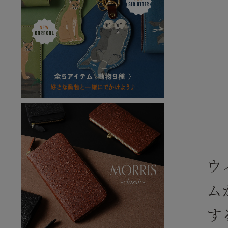
ウ
ム
す