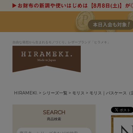
自由な発想から生まれるモノづくり。レザーブランド「ヒラメキ」
HIRAMEKI.
シリーズ一覧
モリス
モリス｜パスケース（
アートヌメレザー
ラウンド
デザイナーセレ
お祝いにもお
ナルデザイン
さが楽しめる
ホワイトキャンバス
シーナリーオブ
SEARCH
ブルーアート
シャーク
商品検索
折り財布
長財布
アーキライン
パルム