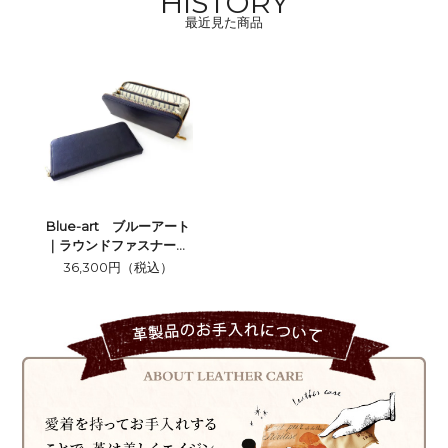
HISTORY
最近見た商品
Blue-art ブルーアート
｜ラウンドファスナー長
財布【クジラ】
36,300円（税込）