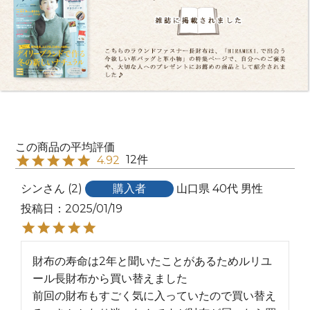
12
4.92
シン
2
購入者
山口県
40代
男性
投稿日
2025/01/19
財布の寿命は2年と聞いたことがあるためルリユ
ール長財布から買い替えました

前回の財布もすごく気に入っていたので買い替え