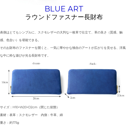
BLUE ART
ラウンドファスナー長財布
表側はとてもシンプルに、スクモレザーの大判な一枚革で仕立て、革の良さ（質感、触
感、色合い）を堪能できる。
そのお財布のファスナーを開くと、一気に華やかな独自のアートが広がりを見せる、洋風
な中に粋な遊びが光る長財布です。
サイズ：H10×W20×D2cm（閉じた状態）
素材：表革：スクモレザー 内側：牛革、綿
重さ：約175g