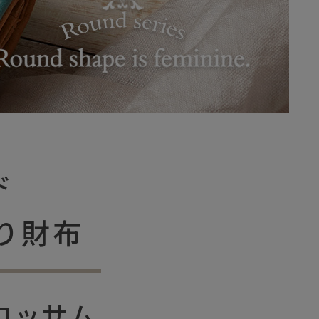
ド
り財布
ロッサム