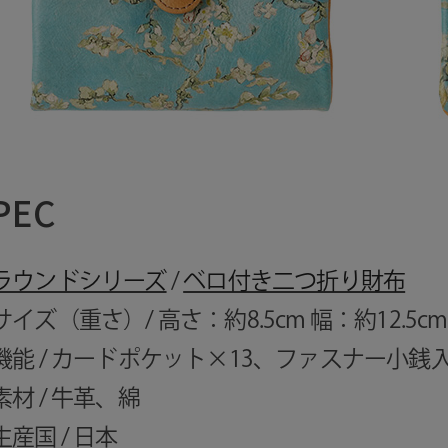
PEC
ラウンドシリーズ
/
ベロ付き二つ折り財布
サイズ（重さ）/ 高さ：約8.5cm 幅：約12.5cm
機能 / カードポケット×13、ファスナー小銭
素材 / 牛革、綿
生産国 / 日本