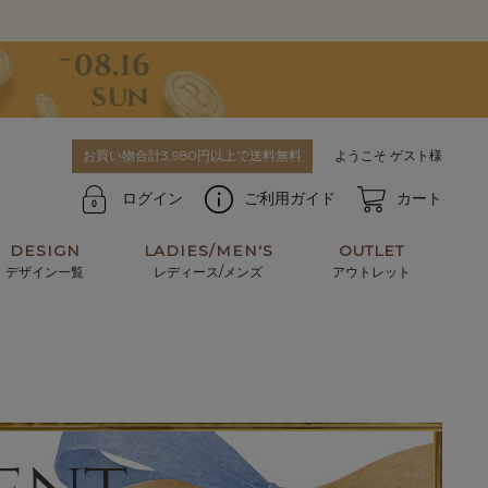
お買い物合計3,980円以上で送料無料
ようこそ ゲスト様
ログイン
ご利用ガイド
カート
DESIGN
LADIES/MEN'S
OUTLET
デザイン一覧
レディース/メンズ
アウトレット
牛革からサメ革などの他にはない希少なレザーま
使うほどに味わい深く育つ男性にお薦めの革小物
で。個性ある本革素材が揃っています。
や、ペアで使えるアイテムも。
パスケース
キーケース
マテリアルから探す
For men's