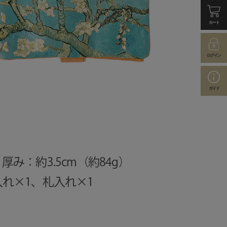
カート
ログイン
ガイド
 厚み：約3.5cm（約84g）
入れ×1、札入れ×1