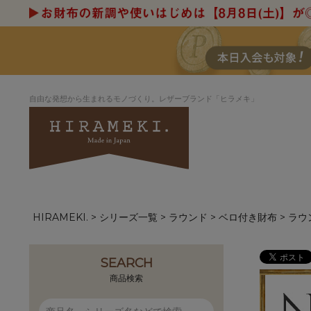
自由な発想から生まれるモノづくり。レザーブランド「ヒラメキ」
HIRAMEKI.
シリーズ一覧
ラウンド
ベロ付き財布
ラウ
アートヌメレザー
ラウンド
デザイナーセレ
お祝いにもお
ナルデザイン
さが楽しめる
ホワイトキャンバス
シーナリーオブ
SEARCH
ブルーアート
シャーク
商品検索
折り財布
長財布
アーキライン
パルム