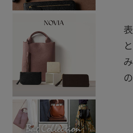
表
と
み
の