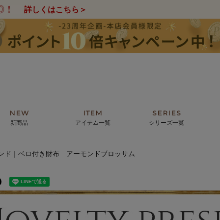
詳しくはこちら＞
NEW
ITEM
SERIES
新商品
アイテム一覧
シリーズ一覧
ンド｜ベロ付き財布 アーモンドブロッサム
クトの絵画からHIRAMEKI.オリジ
薦めの華やかなバッグから、革の上質
モリス
まで。日常にお気に入りのアートを。
ナチュラルな小物まで。
ザコメット
ノヴィア
ルリユール
ミニ財布
カードケース
小さい財布
アートから探す
For ladies
アニマルズ