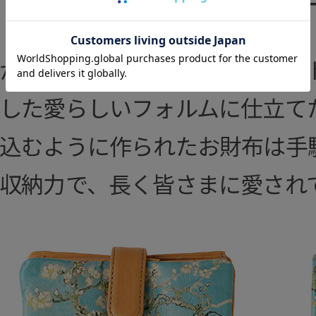
から背面まで１枚革で続くアー
した愛らしいフォルムに仕立て
込むように作られたお財布は手
収納力で、長く皆さまに愛され