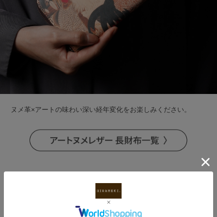
ヌメ革×アートの味わい深い経年変化をお楽しみください。
DESIGN｜「群鶏」 伊藤若冲