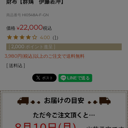
財布【群鶏 伊藤若冲】
商品番号
HI0548A-F-GN
22,000
価格
¥
税込
4.00
（
1
）
[
2,000
ポイント進呈 ]
3,980円(税込)以上のご注文で送料無料
送料込