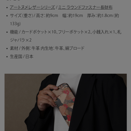
アートヌメレザーシリーズ
/
ミニ ラウンドファスナー長財布
サイズ（重さ）/ 高さ：約9cm 幅：約19cm 厚み：約1.8cm（約
133g）
機能 / カードポケット×10、フリーポケット×2、小銭入れ×1、札
ジャバラ×2
素材 / 外側：牛革 内生地：牛革、綿ブロード
生産国 / 日本