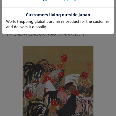
若冲といえばこの絵！というくらい有名な「鶏」をテーマにし
た代表作。
若冲は自宅の庭で鶏を放し飼いにして、毎日のように写生を重
ねながら生き物たちの命一つ一つを丁寧に描きました。洗練さ
れた構図は現代においてもモダンに感じられ、色鮮やかにイキ
イキと描かれた鶏たちの力強さに目を奪われます。