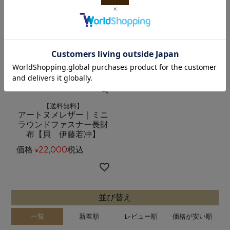
【送料無料】
アートヌメレザー｜ミニ
ラウンドファスナー長財
布【貝 伊藤若冲】
価格
22,000
税込
¥
並び替え
一覧
新着順
レビュー順
価格が安い順