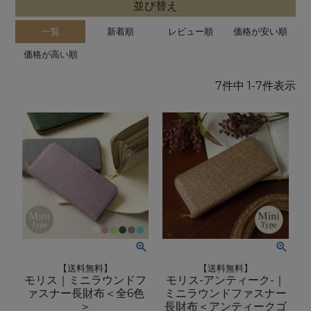
並び替え
一覧
新着順
レビュー順
価格が安い順
価格が高い順
7
件中
1
-
7
件表示
【送料無料】
【送料無料】
モリス｜ミニラウンドフ
モリス-アンティーク-｜
ァスナー長財布＜全6色
ミニラウンドファスナー
＞
長財布＜アンティークゴ