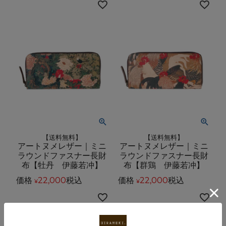
【送料無料】
【送料無料】
アートヌメレザー｜ミニ
アートヌメレザー｜ミニ
ラウンドファスナー長財
ラウンドファスナー長財
布【牡丹 伊藤若冲】
布【群鶏 伊藤若冲】
価格
22,000
税込
価格
22,000
税込
¥
¥