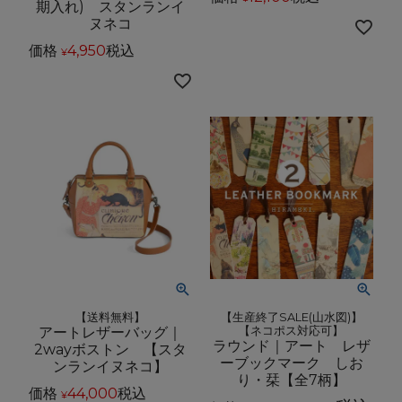
期入れ) スタンランイ
ヌネコ
価格
4,950
税込
¥
【送料無料】
【生産終了SALE(山水図)】
アートレザーバッグ｜
【ネコポス対応可】
ラウンド｜アート レザ
2wayボストン 【スタ
ーブックマーク しお
ンランイヌネコ】
り・栞【全7柄】
価格
44,000
税込
¥