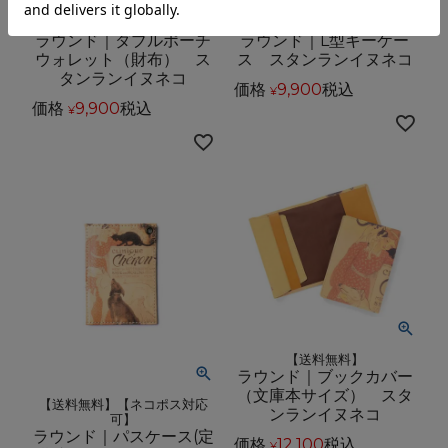
【送料無料】
【送料無料】
ラウンド｜ダブルポーチ
ラウンド｜L型キーケー
ウォレット（財布） ス
ス スタンランイヌネコ
タンランイヌネコ
価格
9,900
税込
¥
価格
9,900
税込
¥
【送料無料】
ラウンド｜ブックカバー
（文庫本サイズ） スタ
【送料無料】【ネコポス対応
ンランイヌネコ
可】
ラウンド｜パスケース(定
価格
12,100
税込
¥