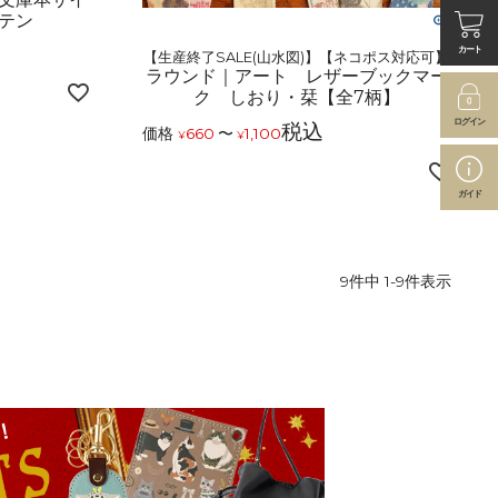
テン
カート
【生産終了SALE(山水図)】【ネコポス対応可】
ラウンド｜アート レザーブックマー
ク しおり・栞【全7柄】
ログイン
税込
価格
660
〜
1,100
¥
¥
ガイド
9
件中
1
-
9
件表示