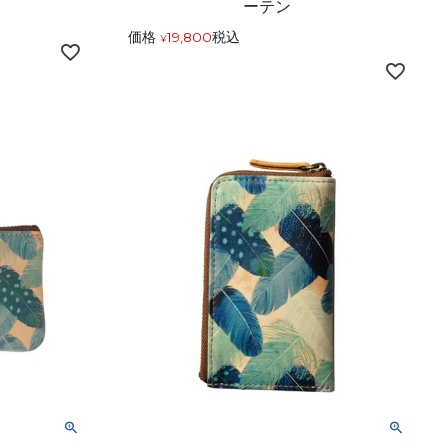
ーテン
価格
19,800
税込
¥