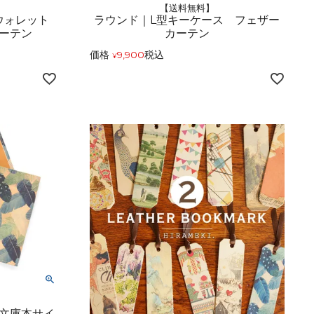
【送料無料】
ウォレット
ラウンド｜L型キーケース フェザー
ーテン
カーテン
価格
9,900
税込
¥
文庫本サイ