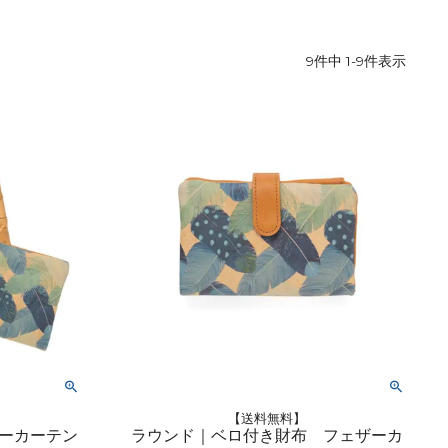
9
件中
1
-
9
件表示
【送料無料】
ーカーテン
ラウンド｜ベロ付き財布 フェザーカ