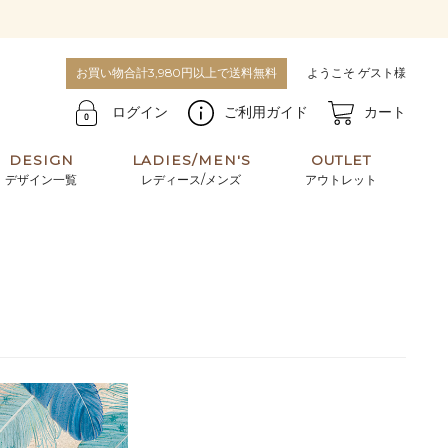
お買い物合計3,980円以上で送料無料
ようこそ ゲスト様
ログイン
ご利用ガイド
カート
DESIGN
LADIES/MEN'S
OUTLET
デザイン一覧
レディース/メンズ
アウトレット
牛革からサメ革などの他にはない希少なレザーま
使うほどに味わい深く育つ男性にお薦めの革小物
で。個性ある本革素材が揃っています。
や、ペアで使えるアイテムも。
パスケース
キーケース
マテリアルから探す
For men's