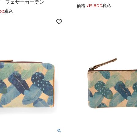
布 フェザーカーテン
価格
19,800
税込
¥
00
税込