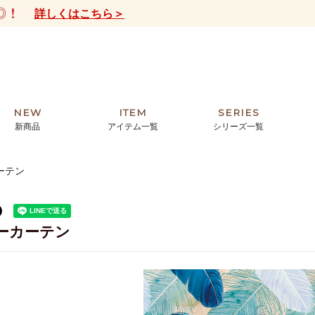
詳しくはこちら＞
NEW
ITEM
SERIES
新商品
アイテム一覧
シリーズ一覧
ーテン
クトの絵画からHIRAMEKI.オリジ
薦めの華やかなバッグから、革の上質
モリス
まで。日常にお気に入りのアートを。
ナチュラルな小物まで。
ザコメット
ノヴィア
ーカーテン
ルリユール
ミニ財布
カードケース
小さい財布
アートから探す
For ladies
アニマルズ
ー
ブライトン
ッグ
山猫ホテル