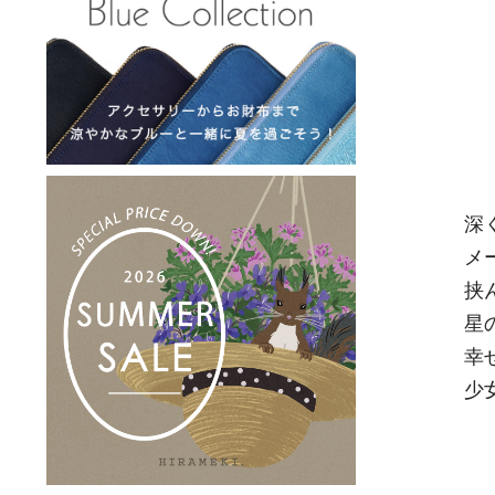
深
メ
挟
星
幸
少