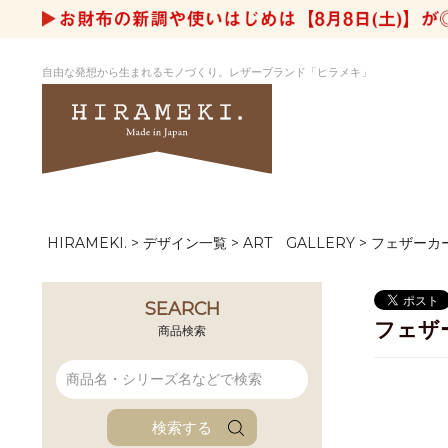
自由な発想から生まれるモノづくり。レザーブランド「ヒラメキ」
HIRAMEKI.
デザイン一覧
ART GALLERY
フェザーカ
アートヌメレザー
ラウンド
デザイナーセレ
お祝いにもお
ナルデザイン
さが楽しめる
ホワイトキャンバス
シーナリーオブ
SEARCH
フェザ
ブルーアート
シャーク
商品検索
折り財布
長財布
アーキライン
パルム
ファンファン
イタリアンレザ
検索する
ローダ
アートレザーバ