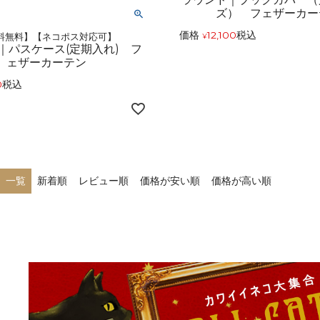
ズ） フェザーカー
価格
12,100
税込
料無料】【ネコポス対応可】
¥
｜パスケース(定期入れ) フ
ェザーカーテン
0
税込
一覧
新着順
レビュー順
価格が安い順
価格が高い順