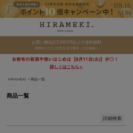
商品番号/JANコード
並び順
新着順
お買い物合計3,980円以上で送料無料
登録順
朝9時までのご注文を当日発送（土日祝除く）
価格が安い順
価格が高い順
詳しくはこちら＞
優先度順
HIRAMEKI.
商品一覧
レビュー順
キーワードヒット順
商品一覧
検索
詳細検索