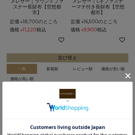
メレザー｜ラウンドファ
メレザー｜L字ファスナ
スナー長財布【空想都
ーマチ付き長財布【空想
市】
都市】
定価
18,700
のところ
定価
16,500
のところ
¥
¥
価格
11,220
税込
価格
9,900
税込
¥
¥
並び替え
一覧
新着順
レビュー順
価格が安い順
価格が高い順
2
件中
1
-
2
件表示