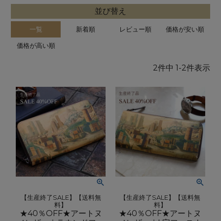
並び替え
一覧
新着順
レビュー順
価格が安い順
価格が高い順
2
件中
1
-
2
件表示
【生産終了SALE】【送料無
【生産終了SALE】【送料無
料】
料】
★40％OFF★アートヌ
★40％OFF★アートヌ