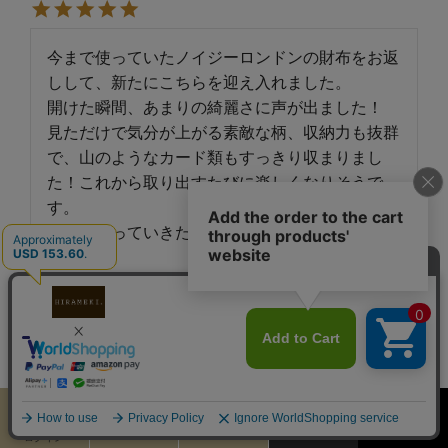
今まで使っていたノイジーロンドンの財布をお返
しして、新たにこちらを迎え入れました。

開けた瞬間、あまりの綺麗さに声が出ました！

見ただけで気分が上がる素敵な柄、収納力も抜群
で、山のようなカード類もすっきり収まりまし
た！これから取り出すたびに楽しくなりそうで
す。

大切に使っていきたいと思います！ありがとうご
ざいます。
名無し
1
購入者
非公開
投稿日
2025/04/26
カート
お気に入り
MENU
検索
ログイン
綺麗なデザインでプレゼントした相手に喜んでも