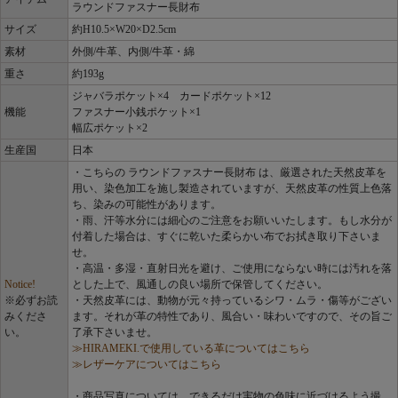
ラウンドファスナー長財布
サイズ
約H10.5×W20×D2.5cm
素材
外側/牛革、内側/牛革・綿
重さ
約193g
ジャバラポケット×4 カードポケット×12
機能
ファスナー小銭ポケット×1
幅広ポケット×2
生産国
日本
・こちらの ラウンドファスナー長財布 は、厳選された天然皮革を
用い、染色加工を施し製造されていますが、天然皮革の性質上色落
ち、染みの可能性があります。
・雨、汗等水分には細心のご注意をお願いいたします。もし水分が
付着した場合は、すぐに乾いた柔らかい布でお拭き取り下さいま
せ。
・高温・多湿・直射日光を避け、ご使用にならない時には汚れを落
Notice!
とした上で、風通しの良い場所で保管してください。
※必ずお読
・天然皮革には、動物が元々持っているシワ・ムラ・傷等がござい
みくださ
ます。それが革の特性であり、風合い・味わいですので、その旨ご
い。
了承下さいませ。
≫HIRAMEKI.で使用している革についてはこちら
≫レザーケアについてはこちら
・商品写真については、できるだけ実物の色味に近づけるよう撮