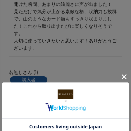
開けた瞬間、あまりの綺麗さに声が出ました！

見ただけで気分が上がる素敵な柄、収納力も抜群
で、山のようなカード類もすっきり収まりまし
た！これから取り出すたびに楽しくなりそうで
す。

大切に使っていきたいと思います！ありがとうご
ざいます。
名無し
1
購入者
非公開
投稿日
2025/04/26
綺麗なデザインでプレゼントした相手に喜んでも
らえました。