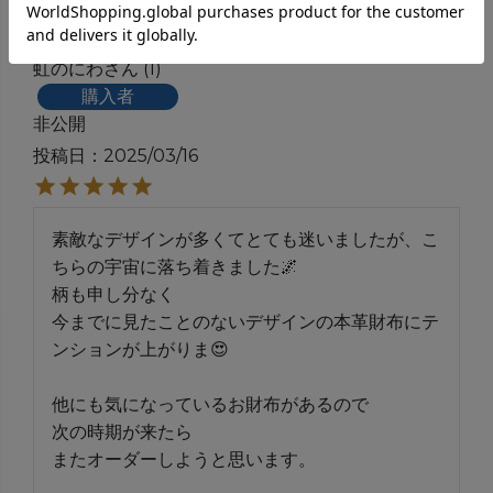
虹のにわ
1
購入者
非公開
投稿日
2025/03/16
素敵なデザインが多くてとても迷いましたが、こ
ちらの宇宙に落ち着きました🌌

柄も申し分なく

今までに見たことのないデザインの本革財布にテ
ンションが上がりま😍

他にも気になっているお財布があるので

次の時期が来たら

またオーダーしようと思います。
