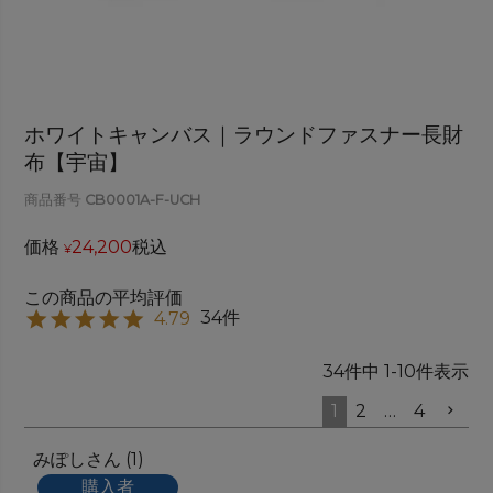
ホワイトキャンバス｜ラウンドファスナー長財
布【宇宙】
商品番号
CB0001A-F-UCH
価格
24,200
税込
¥
34
4.79
34
件中
1
-
10
件表示
1
2
…
4
みぽし
1
購入者