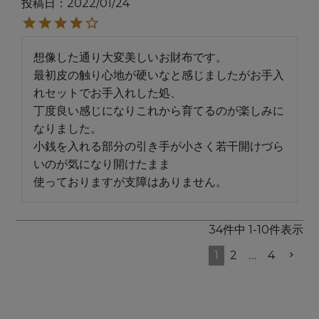
投稿日
2022/01/24
想像した通り大変美しいお財布です。

最初皮の触り心地が硬いなと感じましたがお手入
れセットでお手入れした処、

丁度良い感じになりこれから育てるのが楽しみに
なりました。

小銭を入れる部分の引き手が小さく若干開けづら
いのが気になり開けたまま

使っておりますが支障はありません。
34
件中
1
-
10
件表示
1
2
…
4