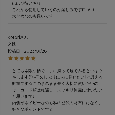
ほぼ期待どおり！

これから使用していくのが楽しみです(*´∀`)

大きめなのも良いです！
kotori
女性
投稿日
2023/01/28
とても素敵な柄で、手に持って鏡でみるとウキウ
キします(*^^*)久しぶりに人に見せたい!!と思える
財布です☆この形のまま長く大切に使いたいの
で、カード類は厳選し、スッキリ綺麗に使いたい
と思います♪

内側がネイビーなのも私の歴代の財布にはなく、
好きなポイントです☆