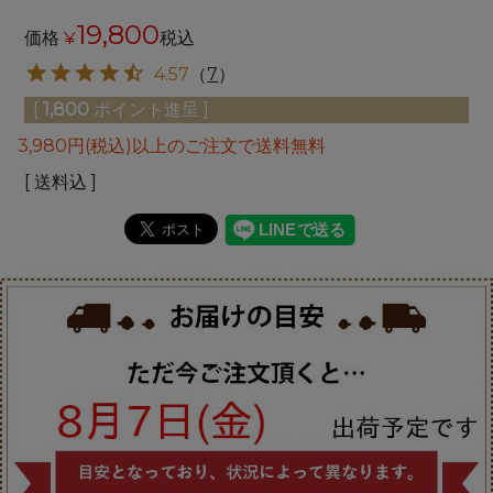
19,800
価格
¥
税込
4.57
（
7
）
[
1,800
ポイント進呈 ]
3,980円(税込)以上のご注文で送料無料
送料込