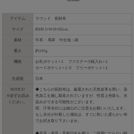
アイテム
ラウンド 長財布
サイズ
約H9.5×W18×D2cm
素材
牛革・ 馬革 中生地：綿
重さ
約105g
機能
お札ポケット×１ ファスナー小銭入れ×１
カードポケット×１０ フリーポケット×１
生産国
日本
NOTICE!
◆こちらの長財布は、厳選された天然皮革を用い、染
※必ずお読み
色加工を施し製造されていますが、性質上色落ち、水
ください。
染みができる可能性がございます。
雨、汗等水分には細心のご注意をお願いいたします。
もし水分が付着した場合は、すぐに乾いた柔らかい布
でお拭き取り下さいませ。
◆高温・多湿・直射日光を避け、ご使用にならない時