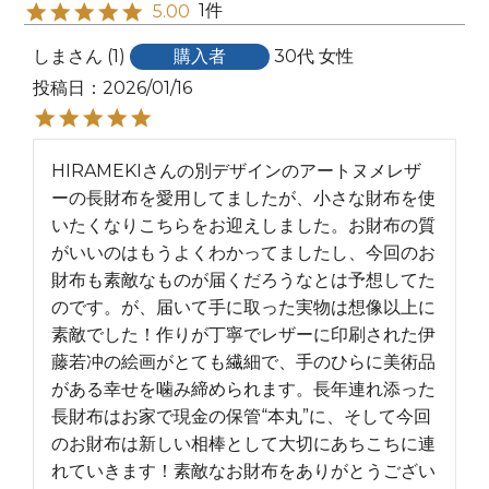
1
5.00
しま
1
購入者
30代
女性
投稿日
2026/01/16
HIRAMEKIさんの別デザインのアートヌメレザ
ーの長財布を愛用してましたが、小さな財布を使
いたくなりこちらをお迎えしました。お財布の質
がいいのはもうよくわかってましたし、今回のお
財布も素敵なものが届くだろうなとは予想してた
のです。が、届いて手に取った実物は想像以上に
素敵でした！作りが丁寧でレザーに印刷された伊
藤若冲の絵画がとても繊細で、手のひらに美術品
がある幸せを噛み締められます。長年連れ添った
長財布はお家で現金の保管“本丸”に、そして今回
のお財布は新しい相棒として大切にあちこちに連
れていきます！素敵なお財布をありがとうござい