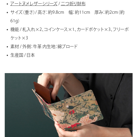
アートヌメレザーシリーズ
/
二つ折り財布
サイズ（重さ）/ 高さ：約9.8cm 幅：約11cm 厚み：約2cm（約
61g）
機能 / 札入れ×2、コインケース×1、カードポケット×3、フリーポ
ケット×3
素材 / 外側：牛革 内生地：綿ブロード
生産国 / 日本