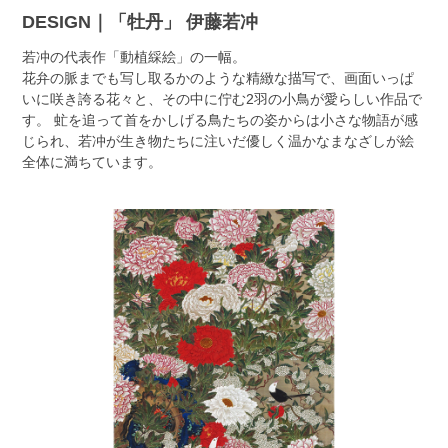
DESIGN｜「牡丹」 伊藤若冲
若冲の代表作「動植綵絵」の一幅。
花弁の脈までも写し取るかのような精緻な描写で、画面いっぱ
いに咲き誇る花々と、その中に佇む2羽の小鳥が愛らしい作品で
す。 虻を追って首をかしげる鳥たちの姿からは小さな物語が感
じられ、若冲が生き物たちに注いだ優しく温かなまなざしが絵
全体に満ちています。