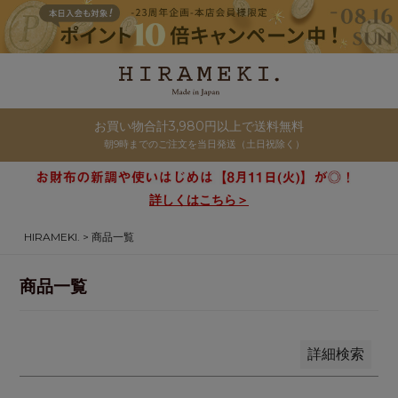
商品番号/JANコード
並び順
新着順
お買い物合計3,980円以上で送料無料
登録順
朝9時までのご注文を当日発送（土日祝除く）
価格が安い順
価格が高い順
詳しくはこちら＞
優先度順
HIRAMEKI.
商品一覧
レビュー順
キーワードヒット順
商品一覧
検索
詳細検索