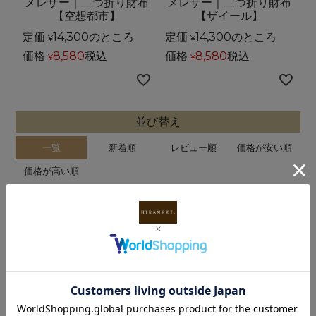
メレザー｜二つ折り財布
メレザー｜二つ折り財布
【空想都市】
【ザイール】
定価
14,300
のところ
定価
14,300
のところ
¥
¥
価格
8,580
税込
価格
8,580
税込
¥
¥
並び替え
一覧
新着順
レビュー順
価格が安い順
価格が高い順
2
件中
1
-
2
件表示
INFORMATION