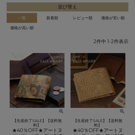
並び替え
一覧
新着順
レビュー順
価格が安い順
価格が高い順
2
件中
1
-
2
件表示
【生産終了SALE】【送料無
【生産終了SALE】【送料無
料】
料】
★40％OFF★アートヌ
★40％OFF★アートヌ