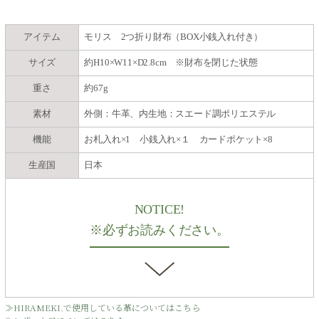
アイテム
モリス 2つ折り財布（BOX小銭入れ付き）
サイズ
約H10×W11×D2.8cm ※財布を閉じた状態
重さ
約67g
素材
外側：牛革、内生地：スエード調ポリエステル
機能
お札入れ×1 小銭入れ×１ カードポケット×8
生産国
日本
NOTICE!
※必ずお読みください。
≫HIRAMEKI.で使用している革についてはこちら