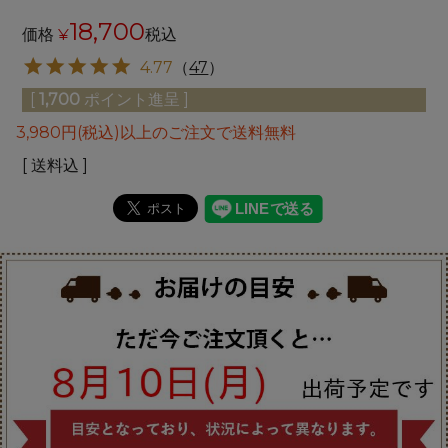
18,700
価格
¥
税込
4.77
（
47
）
[
1,700
ポイント進呈 ]
3,980円(税込)以上のご注文で送料無料
送料込