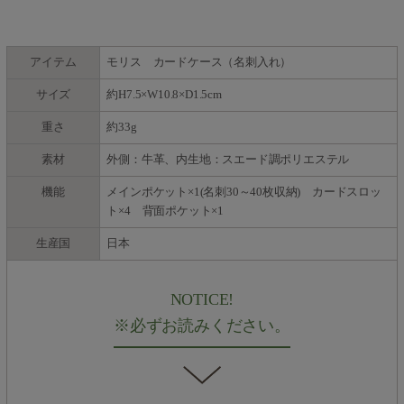
アイテム
モリス カードケース（名刺入れ）
サイズ
約H7.5×W10.8×D1.5cm
重さ
約33g
素材
外側：牛革、内生地：スエード調ポリエステル
機能
メインポケット×1(名刺30～40枚収納) カードスロッ
ト×4 背面ポケット×1
生産国
日本
NOTICE!
※必ずお読みください。