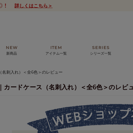
詳しくはこちら＞
NEW
ITEM
SERIES
新商品
アイテム一覧
シリーズ一覧
（名刺入れ）＜全6色＞のレビュー
クトの絵画からHIRAMEKI.オリジ
薦めの華やかなバッグから、革の上質
モリス
まで。日常にお気に入りのアートを。
ナチュラルな小物まで。
｜カードケース（名刺入れ）＜全6色＞のレビ
ザコメット
ノヴィア
ルリユール
ミニ財布
カードケース
小さい財布
アートから探す
For ladies
アニマルズ
ー
ブライトン
ッグ
山猫ホテル