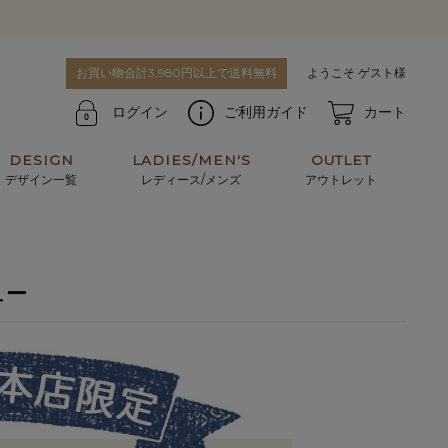
お買い物合計3,980円以上で送料無料
ようこそ ゲスト様
ログイン
ご利用ガイド
カート
DESIGN
LADIES/MEN'S
OUTLET
デザイン一覧
レディース/メンズ
アウトレット
牛革からサメ革などの他にはない希少なレザーま
使うほどに味わい深く育つ男性にお薦めの革小物
で。個性ある本革素材が揃っています。
や、ペアで使えるアイテムも。
ュー
パスケース
キーケース
マテリアルから探す
For men's