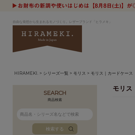
自由な発想から生まれるモノづくり。レザーブランド「ヒラメキ」
HIRAMEKI.
シリーズ一覧
モリス
モリス｜カードケース
アートヌメレザー
ラウンド
デザイナーセレ
お祝いにもお
ナルデザイン
さが楽しめる
モリス
ホワイトキャンバス
シーナリーオブ
SEARCH
ブルーアート
シャーク
商品検索
折り財布
長財布
アーキライン
パルム
ファンファン
イタリアンレザ
検索する
ローダ
アートレザーバ