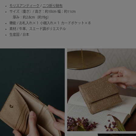
モリスアンティーク
/
二つ折り財布
サイズ（重さ）/ 高さ：約10cm 幅：約11cm
厚み：約2.8cm（約78g）
機能 / お札入れ×１ 小銭入れ×１ カードポケット×８
素材 / 牛革、スエード調ポリエステル
生産国 / 日本