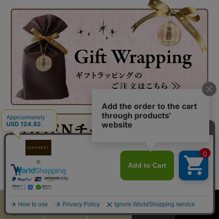
◆HIRAMEKI.はギフトにも喜ばれています◆
ご入学、ご進学、ご結婚、お誕生日、母の日、父の日、敬老の日、バ
カート
お気に入り
MENU
検索
ログイン