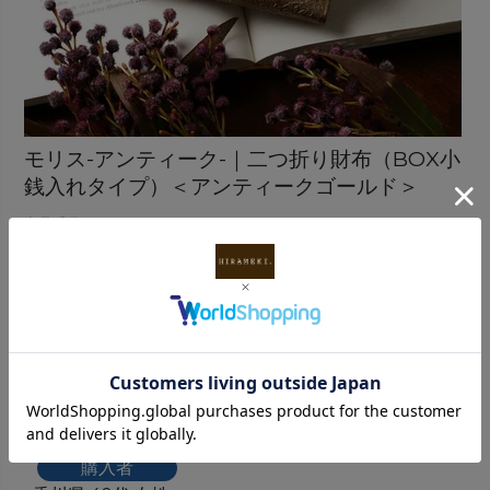
モリス-アンティーク-｜二つ折り財布（BOX小
銭入れタイプ）＜アンティークゴールド＞
商品番号
HI0566A-F-AGL
価格
19,800
税込
¥
4
5.00
4
件中
1
-
4
件表示
りんこ
1
購入者