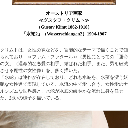
オーストリア画家
≪グスタフ・クリムト≫
（Gustav Klimt 1862-1918）
「水蛇2」（Wasserschlangen2）1904-1907
クリムトは、女性の裸などを、官能的なテーマで描くことで知
られており、≪ファム・ファタール≫（男性にとっての「運命
の女」（運命的な恋愛の相手、結ばれた相手、また、男を破滅
させる魔性の女性像）を、多く描いた。
「水蛇」は連作が存在しており、どれも水蛇を、水藻を漂う妖
艶な女性達で表現している。水流の中で愛し合う、女性愛のナ
ルシズムな世界感と、水蛇が水底の緩やかな流れに身を任せ
た、憩いの様子を描いている。