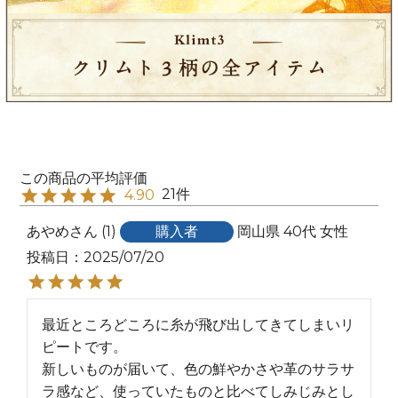
21
4.90
あやめ
1
購入者
岡山県
40代
女性
投稿日
2025/07/20
最近ところどころに糸が飛び出してきてしまいリ
ピートです。

新しいものが届いて、色の鮮やかさや革のサラサ
ラ感など、使っていたものと比べてしみじみとし