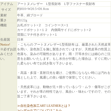
アイテム
アートヌメレザー L型長財布 L字ファスナー長財布
約H10×W20.5×D1.8cm
サイズ
素材
牛革、綿ブロード
重さ
約122g
機能
お札ポケット×２ コインケース×１
カードポケット×１２ 内側両サイドにポケット×２
背面にマチ付きポケット×１
生産国
日本
Notice!
・こちらの アートヌメレザーL型長財布 は、厳選された天然皮革
※必ずお読
を用い、染色加工を施し製造されていますが、天然皮革の性質上
みくださ
色落ち、染みの可能性があります。雨・汗等水分には細心のご注
い。
意をお願いいたします。もし水分が付着した場合は、すぐに乾い
た柔らかい布でお拭き取り下さいませ。
・高温・多湿・直射日光を避け、ご使用にならない時には汚れを
落とした上で、風通しの良い場所で保管してください。
・天然皮革には、動物が元々持っているシワ・ムラ・傷等がござ
います。それが革の特性であり、風合い・味わいですので、その
旨ご了承下さいませ。
≫自社染色加工ART LEATHERとは？
≫レザーケアについてはこちら