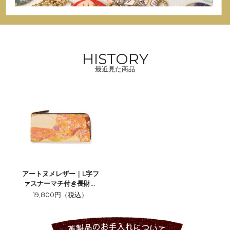
HISTORY
最近見た商品
アートヌメレザー｜L字フ
ァスナーマチ付き長財布
【クリムト３】
19,800円（税込）