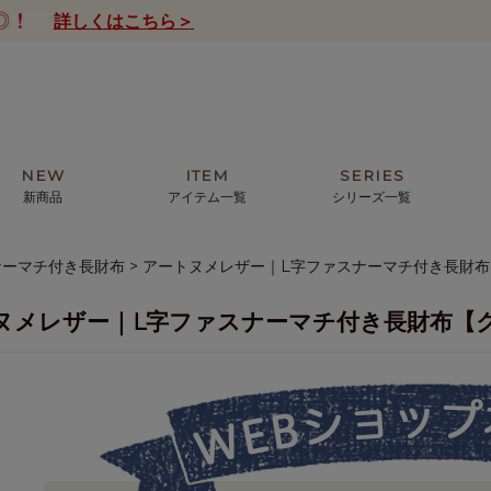
詳しくはこちら＞
NEW
ITEM
SERIES
新商品
アイテム一覧
シリーズ一覧
ナーマチ付き長財布
アートヌメレザー｜L字ファスナーマチ付き長財
クトの絵画からHIRAMEKI.オリジ
薦めの華やかなバッグから、革の上質
モリス
まで。日常にお気に入りのアートを。
ナチュラルな小物まで。
ヌメレザー｜L字ファスナーマチ付き長財布【
ザコメット
ノヴィア
ルリユール
ミニ財布
カードケース
小さい財布
アートから探す
For ladies
アニマルズ
ー
ブライトン
ッグ
山猫ホテル