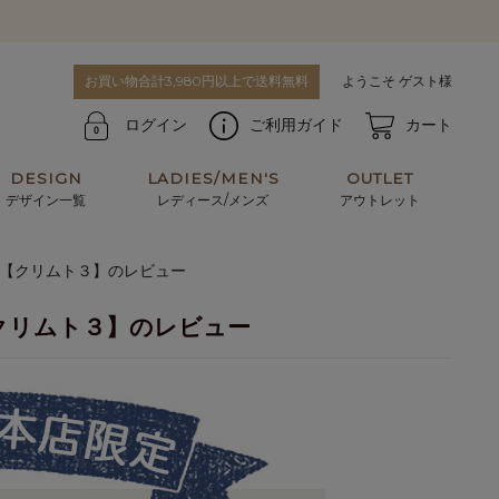
お買い物合計3,980円以上で送料無料
ようこそ ゲスト様
ログイン
ご利用ガイド
カート
DESIGN
LADIES/MEN'S
OUTLET
デザイン一覧
レディース/メンズ
アウトレット
布【クリムト３】のレビュー
牛革からサメ革などの他にはない希少なレザーま
使うほどに味わい深く育つ男性にお薦めの革小物
で。個性ある本革素材が揃っています。
や、ペアで使えるアイテムも。
クリムト３】のレビュー
パスケース
キーケース
マテリアルから探す
For men's