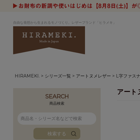
自由な発想から生まれるモノづくり。レザーブランド「ヒラメキ」
HIRAMEKI.
シリーズ一覧
アートヌメレザー
L字ファス
アートヌメレザー
ラウンド
デザイナーセレ
お祝いにもお
ナルデザイン
さが楽しめる
アート
ホワイトキャンバス
シーナリーオブ
SEARCH
ブルーアート
シャーク
商品検索
折り財布
長財布
アーキライン
パルム
ファンファン
イタリアンレザ
検索する
ローダ
アートレザーバ