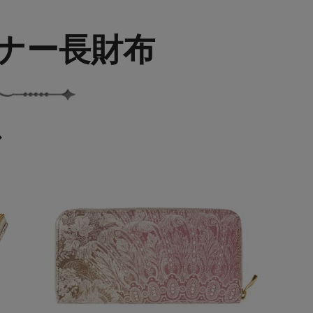
ナー長財布
ス