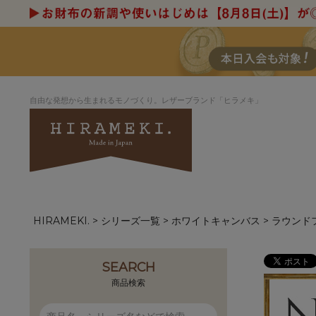
自由な発想から生まれるモノづくり。レザーブランド「ヒラメキ」
HIRAMEKI.
シリーズ一覧
ホワイトキャンバス
ラウンド
アートヌメレザー
ラウンド
デザイナーセレ
お祝いにもお
ナルデザイン
さが楽しめる
ホワイトキャンバス
シーナリーオブ
SEARCH
ブルーアート
シャーク
商品検索
折り財布
長財布
アーキライン
パルム