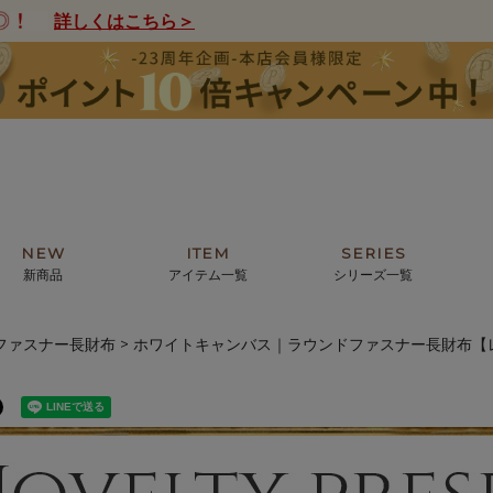
詳しくはこちら＞
NEW
ITEM
SERIES
新商品
アイテム一覧
シリーズ一覧
ファスナー長財布
ホワイトキャンバス｜ラウンドファスナー長財布【
クトの絵画からHIRAMEKI.オリジ
薦めの華やかなバッグから、革の上質
モリス
まで。日常にお気に入りのアートを。
ナチュラルな小物まで。
ザコメット
ノヴィア
ルリユール
ミニ財布
カードケース
小さい財布
アートから探す
For ladies
アニマルズ