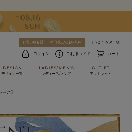
お買い物合計3,980円以上で送料無料
ようこそ ゲスト様
ログイン
ご利用ガイド
カート
DESIGN
LADIES/MEN'S
OUTLET
デザイン一覧
レディース/メンズ
アウトレット
レース】
牛革からサメ革などの他にはない希少なレザーま
使うほどに味わい深く育つ男性にお薦めの革小物
で。個性ある本革素材が揃っています。
や、ペアで使えるアイテムも。
パスケース
キーケース
マテリアルから探す
For men's