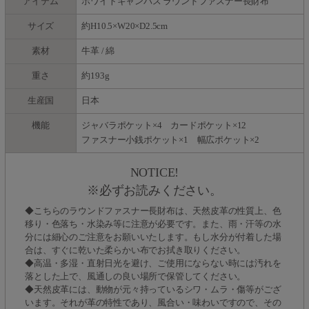
アイテム
ホワイトキャンバス ラウンドファスナー長財布
サイズ
約H10.5×W20×D2.5cm
素材
牛革 / 綿
重さ
約193g
生産国
日本
機能
ジャバラポケット×4 カードポケット×12
ファスナー小銭ポケット×1 幅広ポケット×2
NOTICE!
※必ずお読みください。
◆こちらのラウンドファスナー長財布は、天然皮革の性質上、色
移り・色落ち・水染み等に注意が必要です。また、雨・汗等の水
分には細心のご注意をお願いいたします。もし水分が付着した場
合は、すぐに乾いた柔らかい布でお拭き取りください。
◆高温・多湿・直射日光を避け、ご使用にならない時には汚れを
落とした上で、風通しの良い場所で保管してください。
◆天然皮革には、動物が元々持っているシワ・ムラ・傷等がござ
います。それが革の特性であり、風合い・味わいですので、その