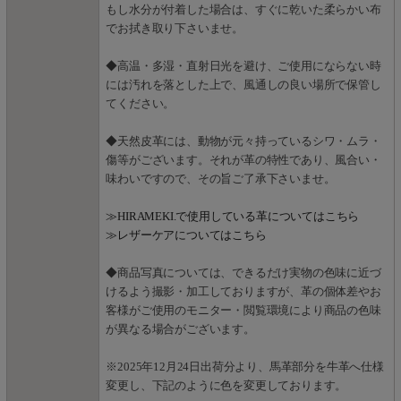
もし水分が付着した場合は、すぐに乾いた柔らかい布
でお拭き取り下さいませ。
◆高温・多湿・直射日光を避け、ご使用にならない時
には汚れを落とした上で、風通しの良い場所で保管し
てください。
◆天然皮革には、動物が元々持っているシワ・ムラ・
傷等がございます。それが革の特性であり、風合い・
味わいですので、その旨ご了承下さいませ。
≫HIRAMEKI.で使用している革についてはこちら
≫レザーケアについてはこちら
◆商品写真については、できるだけ実物の色味に近づ
けるよう撮影・加工しておりますが、革の個体差やお
客様がご使用のモニター・閲覧環境により商品の色味
が異なる場合がございます。
※2025年12月24日出荷分より、馬革部分を牛革へ仕様
変更し、下記のように色を変更しております。