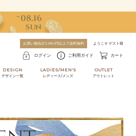
お買い物合計3,980円以上で送料無料
ようこそ ゲスト様
ログイン
ご利用ガイド
カート
DESIGN
LADIES/MEN'S
OUTLET
デザイン一覧
レディース/メンズ
アウトレット
牛革からサメ革などの他にはない希少なレザーま
使うほどに味わい深く育つ男性にお薦めの革小物
で。個性ある本革素材が揃っています。
や、ペアで使えるアイテムも。
パスケース
キーケース
マテリアルから探す
For men's