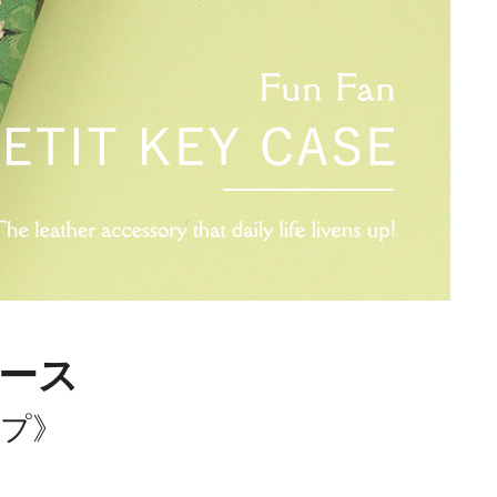
ース
プ》