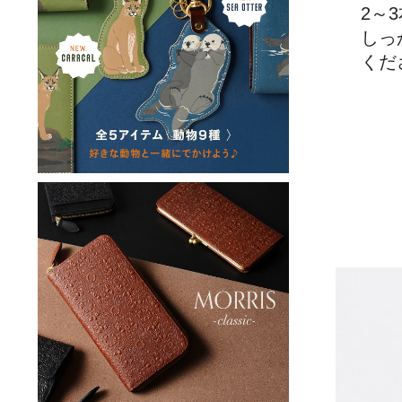
2～
しっ
くだ