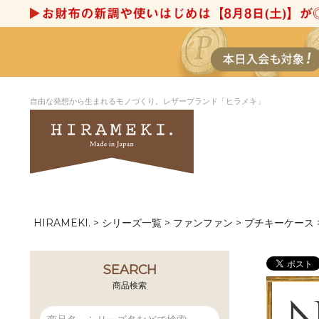
自由な発想から生まれるモノづくり。レザーブランド「ヒラメキ」
HIRAMEKI.
シリーズ一覧
ファンファン
プチキーケース
アートヌメレザー
ラウンド
デザイナーセレ
お祝いにもお
ナルデザイン
さが楽しめる
ホワイトキャンバス
シーナリーオブ
SEARCH
ブルーアート
シャーク
商品検索
折り財布
長財布
アーキライン
パルム