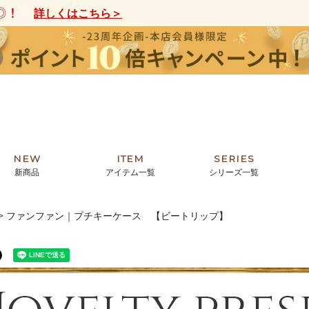
詳しくはこちら＞
NEW
ITEM
SERIES
新商品
アイテム一覧
シリーズ一覧
ファンファン｜プチキーケース 【ビートリップ】
クトの絵画からHIRAMEKI.オリジ
薦めの華やかなバッグから、革の上質
モリス
まで。日常にお気に入りのアートを。
ナチュラルな小物まで。
ザコメット
ノヴィア
ルリユール
ミニ財布
カードケース
小さい財布
アートから探す
For ladies
アニマルズ