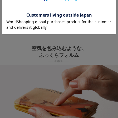
HIRAMEKI.オリジナルの『ART LEATHER』は、牛革に直接デザイ
ンを施すため、革本来の質感を損なうことなく経年変化を楽しめま
す。
ラウンドシリーズでは、その「ART LEATHER」に”上質なやわらか
さ”を加え、ずっと触れていたくなる様な質感に仕上がりました。
空気を包み込むような、
ふっくらフォルム