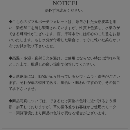
NOTICE!
※必ずお読みください。
◆こちらのダブルポーチウォレットは、厳選された天然皮革を用
い、染色加工を施し製造されていますが、性質上色落ち、水染みが
できる可能性がございます。雨、汗等水分には細心のご注意をお願
いいたします。もし水分が付着した場合は、すぐに乾いた柔らかい
布でお拭き取り下さいませ。
◆高温・多湿・直射日光を避け、ご使用にならない時には汚れを落
とした上で、風通しの良い場所で保管してください。
◆天然皮革には、動物が元々持っているシワ・ムラ・傷等がござい
ます。それが革の特性であり、風合い・味わいですので、その旨ご
了承下さいませ。
◆商品写真については、できるだけ実物の色味に近づけるよう撮
影・加工しておりますが、革の個体差やお客様がご使用のモニタ
ー・閲覧環境により商品の色味が異なる場合がございます。