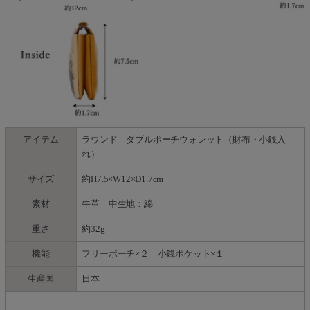
アイテム
ラウンド ダブルポーチウォレット（財布・小銭入
れ）
サイズ
約H7.5×W12×D1.7cm
素材
牛革 中生地：綿
重さ
約32g
機能
フリーポーチ×２ 小銭ポケット×１
生産国
日本