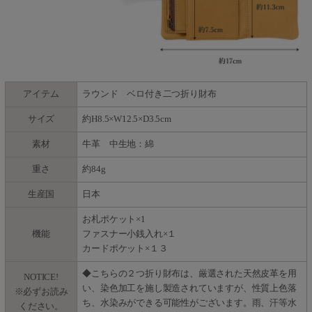
アイテム
ラウンド ベロ付き二つ折り財布
サイズ
約H8.5×W12.5×D3.5cm
素材
牛革 中生地：綿
重さ
約84g
生産国
日本
お札ポケット×1
機能
ファスナー小銭入れ×１
カードポケット×１３
◆こちらの２つ折り財布は、厳選された天然皮革を用
NOTICE!
い、染色加工を施し製造されていますが、性質上色落
※必ずお読み
ち、水染みができる可能性がございます。雨、汗等水
ください。