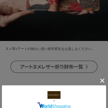
ヌメ革×アートの味わい深い経年変化をお楽しみください。
DESIGN｜「群鶏」 伊藤若冲