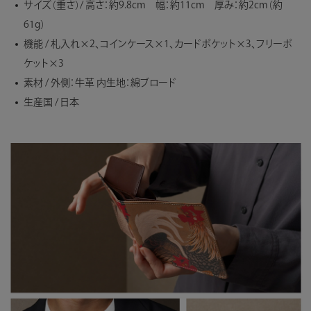
サイズ（重さ）/ 高さ：約9.8cm 幅：約11cm 厚み：約2cm（約
61g）
機能 / 札入れ×2、コインケース×1、カードポケット×3、フリーポ
ケット×3
素材 / 外側：牛革 内生地：綿ブロード
生産国 / 日本