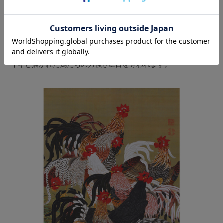
若冲といえばこの絵！というくらい有名な「鶏」をテーマにし
た代表作。
若冲は自宅の庭で鶏を放し飼いにして、毎日のように写生を重
ねながら生き物たちの命一つ一つを丁寧に描きました。洗練さ
れた構図は現代においてもモダンに感じられ、色鮮やかにイキ
イキと描かれた鶏たちの力強さに目を奪われます。