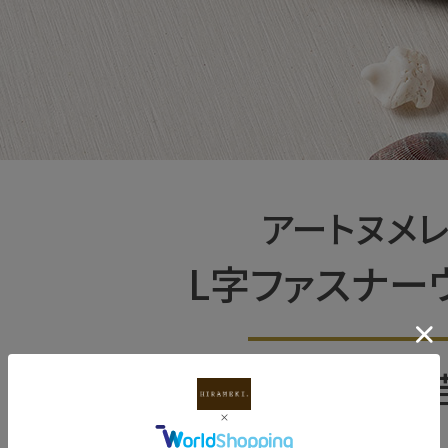
アートヌメ
L字ファスナー
貝 | 伊藤