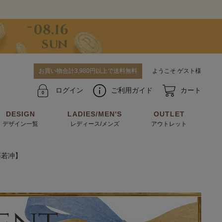
お買い物合計3,980円以上で送料無料
ようこそ ゲスト様
ログイン
ご利用ガイド
カート
DESIGN
LADIES/MEN'S
OUTLET
デザイン一覧
レディース/メンズ
アウトレット
藤若冲】
牛革からサメ革などの他にはない希少なレザーま
使うほどに味わい深く育つ男性にお薦めの革小物
で。個性ある本革素材が揃っています。
や、ペアで使えるアイテムも。
パスケース
キーケース
マテリアルから探す
For men's