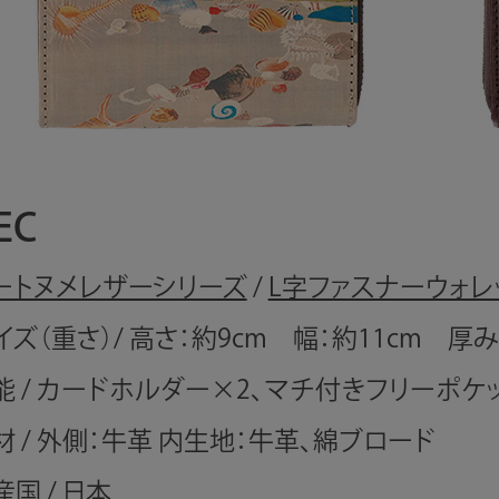
EC
ートヌメレザーシリーズ
/
L字ファスナーウォレ
イズ（重さ）/ 高さ：約9cm 幅：約11cm 厚み：
能 / カードホルダー×2、マチ付きフリーポケ
材 / 外側：牛革 内生地：牛革、綿ブロード
産国 / 日本