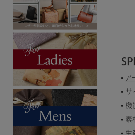
SP
ア
サ
機
素
生