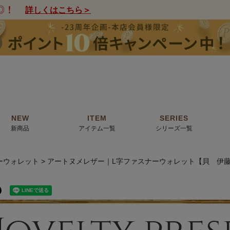
詳しくはこちら＞
NEW
ITEM
SERIES
新商品
アイテム一覧
シリーズ一覧
ーウォレット
アートヌメレザー｜L字ファスナーウォレット【貝 伊
クトの絵画からHIRAMEKI.オリジナ
薦めの華やかなバッグから、革の上質
モリス
で。日常にお気に入りのアートを。
ナチュラルな小物まで。
ザコメット
ノヴィア
ルリユール
ミニ財布
カードケース
小さい財布
アートから探す
For ladies
アニマルズ