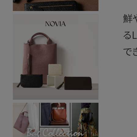
鮮
る
で