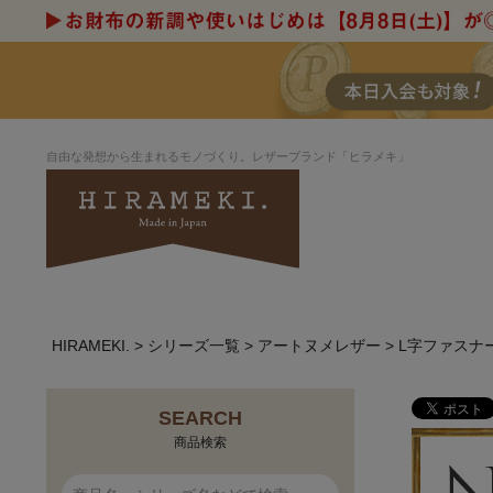
自由な発想から生まれるモノづくり。レザーブランド「ヒラメキ」
HIRAMEKI.
シリーズ一覧
アートヌメレザー
L字ファスナ
アートヌメレザー
ラウンド
デザイナーセレ
お祝いにもお
ルデザインま
さが楽しめる
ホワイトキャンバス
シーナリーオブ
SEARCH
ブルーアート
シャーク
商品検索
折り財布
長財布
アーキライン
パルム