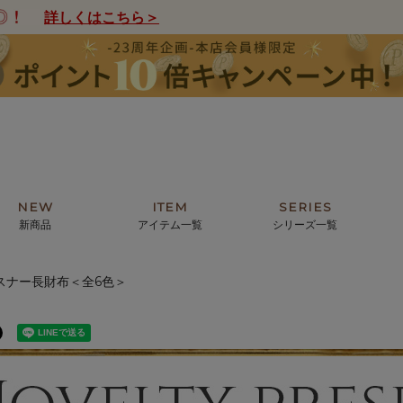
詳しくはこちら＞
NEW
ITEM
SERIES
新商品
アイテム一覧
シリーズ一覧
スナー長財布＜全6色＞
クトの絵画からHIRAMEKI.オリジ
薦めの華やかなバッグから、革の上質
モリス
まで。日常にお気に入りのアートを。
ナチュラルな小物まで。
ザコメット
ノヴィア
ルリユール
ミニ財布
カードケース
小さい財布
アートから探す
For ladies
アニマルズ