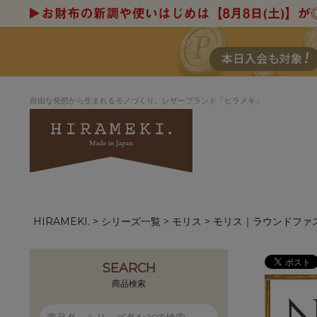
自由な発想から生まれるモノづくり。レザーブランド「ヒラメキ」
HIRAMEKI.
シリーズ一覧
モリス
モリス｜ラウンドファ
アートヌメレザー
ラウンド
デザイナーセレ
お祝いにもお
ナルデザイン
さが楽しめる
ホワイトキャンバス
シーナリーオブ
SEARCH
ブルーアート
シャーク
商品検索
折り財布
長財布
アーキライン
パルム