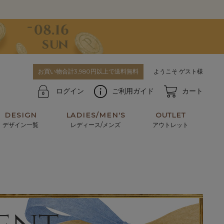
お買い物合計3,980円以上で送料無料
ようこそ ゲスト様
ログイン
ご利用ガイド
カート
DESIGN
LADIES/MEN'S
OUTLET
デザイン一覧
レディース/メンズ
アウトレット
牛革からサメ革などの他にはない希少なレザーま
使うほどに味わい深く育つ男性にお薦めの革小物
で。個性ある本革素材が揃っています。
や、ペアで使えるアイテムも。
パスケース
キーケース
マテリアルから探す
For men's