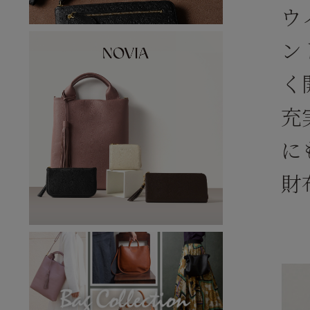
ウ
ン
く
充
に
財